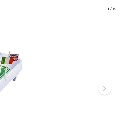
Jurassic World
1
/
14
Feste
Costumi
Accessori per costumi
One Piece
Halloween
Pasqua
La Casa delle Bambole di Gabby
Cameretta
Decorazioni
Avatar
Spazio di archiviazione
Salta-salta e dondolanti
Tende e casette
Set regalo
+
Mostra di più