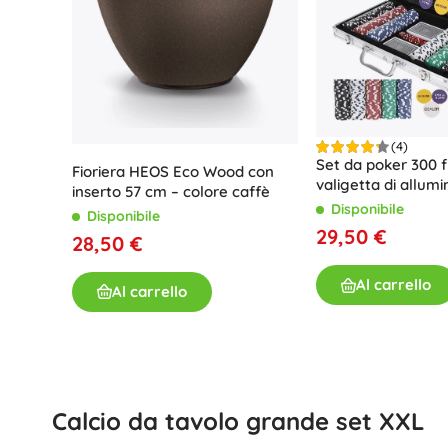
Ninjago
PAW Patrol
Harry Potter
Disney
Disney Lilo & Stitch
Harry Potter
Talpa
(4)
+
Mostra di più
Set da poker 300 f
Fioriera HEOS Eco Wood con
valigetta di allumi
inserto 57 cm – colore caffè
Minecraft
Disponibile
Disponibile
Portapranzo
Figure
29,50 €
28,50 €
Figure di animali
Figure fiabesche e cinematografiche
Al carrello
Animal Crossing
Al carrello
Figurine di dinosauri
Portafogli
Action figure da collezione
Action figure di robot
Sonic the Hedgehog
+
Mostra di più
Calcio da tavolo grande set XXL
Giochi da esterno