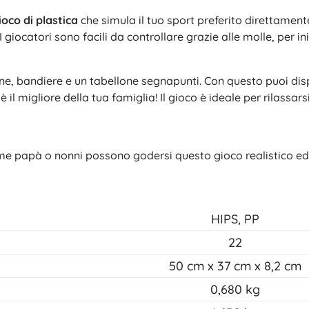
ioco di plastica
che simula il tuo sport preferito direttamen
I giocatori sono facili da controllare grazie alle molle, per ini
line, bandiere e un tabellone segnapunti. Con questo puoi disp
è il migliore della tua famiglia! Il gioco è ideale per rilassar
ome papà o nonni possono godersi questo gioco realistico e
HIPS, PP
22
50 cm x 37 cm x 8,2 cm
0,680 kg