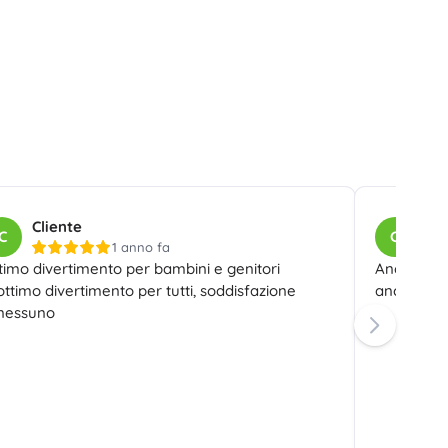
Giochi da bagno
Cliente
Cli
C
C
Libri
1 anno fa
timo divertimento per bambini e genitori
Ancora ne
Quaderni operativi e divertenti
ottimo divertimento per tutti, soddisfazione
ancora pr
Per i più piccoli
nessuno
Accessori per libri
Cartoline
Per i piccoli narratori
+
Mostra di più