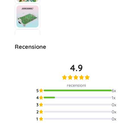
Attrezzatura per bambini
Sicurezza
Alimentazione e allattamento
Bagnetto
Passeggini
Sonno
Recensione
+
Mostra di più
4.9
Giochi elettronici
Giochi radiocomandati
recensioni
Console da gioco
5
6
x
Droni
4
1
x
Guarda
3
0
x
Microscopi e telescopi
2
0
x
+
Mostra di più
1
0
x