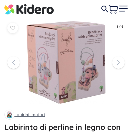
Al
Al
8,80 €
carrello
carrello
1
/
6
Labirinti motori
Labirinto di perline in legno con