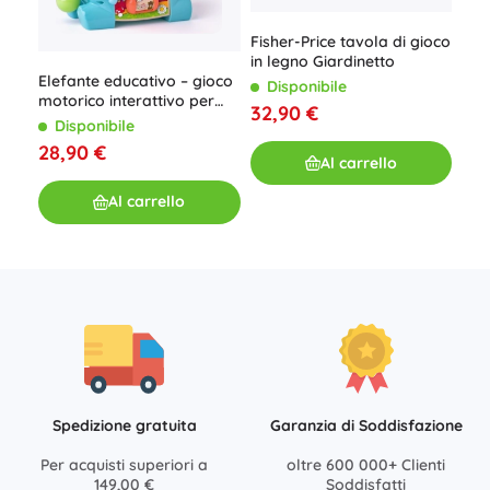
Fisher-Price tavola di gioco
in legno Giardinetto
Elefante educativo – gioco
Bigj
Disponibile
motorico interattivo per
mot
32,90 €
bambini 1+
cag
Disponibile
D
orig
28,90 €
9,9
Al carrello
Al carrello
Spedizione gratuita
Garanzia di Soddisfazione
Per acquisti superiori a
oltre 600 000+ Clienti
149,00 €
Soddisfatti