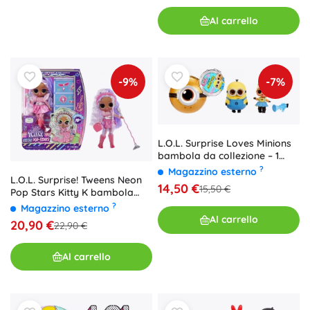
Al carrello
-9%
-7%
L.O.L. Surprise Loves Minions
bambola da collezione – 1
pezzo
?
Magazzino esterno
L.O.L. Surprise! Tweens Neon
14,50 €
15,50 €
Pop Stars Kitty K bambola
con sorpresa UV
?
Magazzino esterno
Al carrello
20,90 €
22,90 €
Al carrello