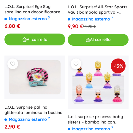
L.O.L. Surprise! Eye Spy
L.O.L. Surprise! All-Star Sports
sorellina con decodificatore –
Vault bambola sportiva –
sorpresa nella sfera
sorpresa, 1 pz
?
?
Magazzino esterno
Magazzino esterno
6,80 €
9,90 €
14,90 €
Al carrello
Al carrello
-13%
L.O.L. Surprise pallina
glitterata luminosa in bustina
L.o.l. surprise princess baby
?
Magazzino esterno
sisters – bambolina con
2,90 €
cambio di colore (1 pz)
?
Magazzino esterno