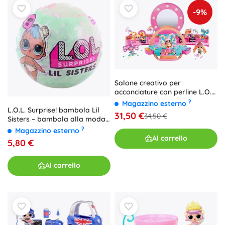
-9%
Salone creativo per
acconciature con perline L.O.L.
SURPRISE
?
Magazzino esterno
L.O.L. Surprise! bambola Lil
31,50 €
34,50 €
Sisters – bambola alla moda
per bambini
?
Magazzino esterno
Al carrello
5,80 €
Al carrello