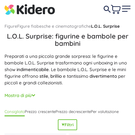
Figure
Figure fiabesche e cinematografiche
L.O.L. Surprise
L.O.L. Surprise: figurine e bambole per
bambini
Preparati a una piccola grande sorpresa: le figurine e
bambole L.O.L. Surprise trasformano ogni unboxing in uno
show
indimenticabile
. Le bambole L.O.L. Surprise e le mini
figurine offrono
stile
,
brillio
e tantissimo
divertimento
per
piccoli e grandi collezionisti.
Ogni sfera L.O.L. Surprise nasconde strati di sorprese:
Mostra di più
moda, accessori, adesivi e altri segreti per mix & match
creativi
. In alcune serie troverai effetti d’acqua (cambio di
Consigliato
Prezzo crescente
Prezzo decrescente
Per valutazione
colore), edizioni glitter e adorabili animaletti. Le figurine
L.O.L. sono perfette per inventare storie, cambiare outfit ed
Filtri
esporle in cameretta. Scopri le serie da collezione e le
varie dimensioni (dalle mini alle edizioni più grandi) e crea