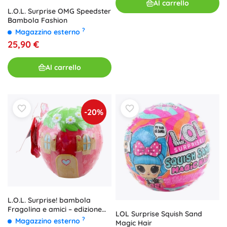
Al carrello
L.O.L. Surprise OMG Speedster
Bambola Fashion
?
Magazzino esterno
25,90 €
Al carrello
-20%
L.O.L. Surprise! bambola
Fragolina e amici – edizione
LOL Surprise Squish Sand
profumata da collezione
?
Magazzino esterno
Magic Hair