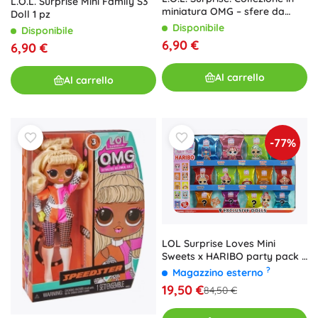
L.O.L. Surprise Mini Family S3
miniatura OMG – sfere da
Doll 1 pz
collezione
Disponibile
Disponibile
6,90 €
6,90 €
Al carrello
Al carrello
-77%
LOL Surprise Loves Mini
Sweets x HARIBO party pack –
set di bambole e dolcetti
?
Magazzino esterno
19,50 €
84,50 €