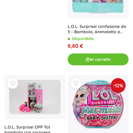
L.O.L. Surprise! confezione da
3 – Bambola, Animaletto e
Bebè
Disponibile
8,80 €
Al carrello
-12%
L.O.L. Surprise! OPP Tot
bambola con sorpresa