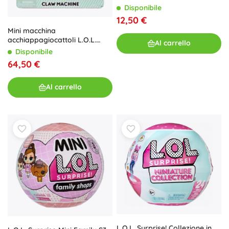
con sorpresa
Disponibile
12,50 €
Mini macchina
acchiappagiocattoli L.O.L.
Al carrello
SURPRISE con bamboline
Disponibile
64,50 €
Al carrello
L.O.L. Surprise! Collezione in