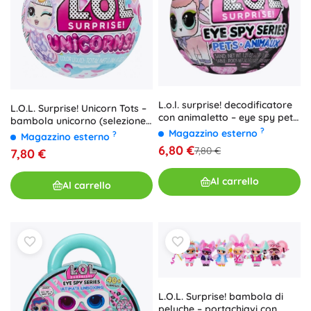
L.o.l. surprise! decodificatore
L.O.L. Surprise! Unicorn Tots –
con animaletto – eye spy pets
bambola unicorno (selezione
sorpresa
?
Magazzino esterno
casuale, 1 pz)
?
Magazzino esterno
6,80 €
7,80 €
7,80 €
Al carrello
Al carrello
L.O.L. Surprise! bambola di
peluche – portachiavi con