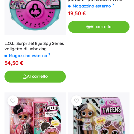
sorprese
?
Magazzino esterno
19,50 €
Al carrello
L.O.L. Surprise! Eye Spy Series
valigetta di unboxing
definitiva con oltre 40
?
Magazzino esterno
sorprese
54,50 €
Al carrello