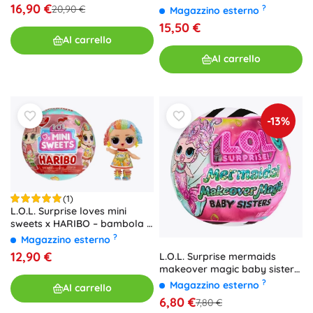
16,90 €
20,90 €
?
Magazzino esterno
15,50 €
Al carrello
Al carrello
-13%
(1)
L.O.L. Surprise loves mini
sweets x HARIBO – bambola a
sorpresa
?
Magazzino esterno
12,90 €
L.O.L. Surprise mermaids
makeover magic baby sisters
bambola che cambia colore
?
Magazzino esterno
Al carrello
6,80 €
7,80 €