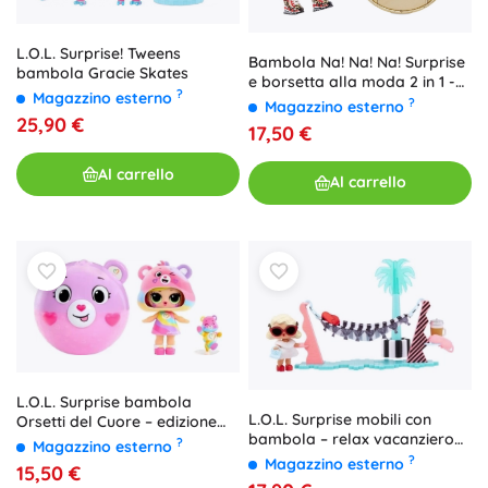
L.O.L. Surprise! Tweens
Bambola Na! Na! Na! Surprise
bambola Gracie Skates
e borsetta alla moda 2 in 1 -
?
Magazzino esterno
Gianni Wilde
?
Magazzino esterno
25,90 €
17,50 €
Al carrello
Al carrello
L.O.L. Surprise bambola
L.O.L. Surprise mobili con
Orsetti del Cuore – edizione
bambola – relax vacanziero
da collezione con 7 sorprese
?
Magazzino esterno
Leading Baby, serie 6
?
Magazzino esterno
15,50 €