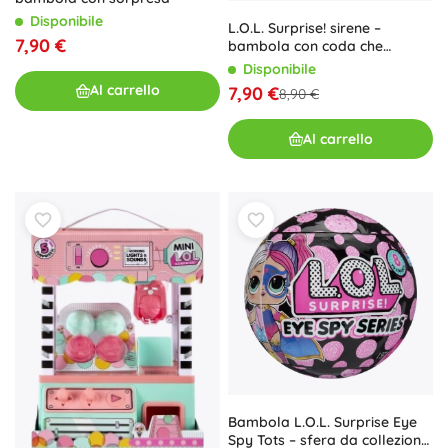
Disponibile
L.O.L. Surprise! sirene –
7,90 €
bambola con coda che
cambia colore
Disponibile
Al carrello
7,90 €
8,90 €
Al carrello
Bambola L.O.L. Surprise Eye
Spy Tots – sfera da collezione