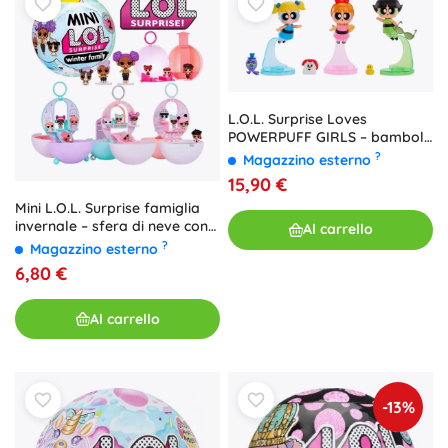
L.O.L. Surprise Loves
POWERPUFF GIRLS – bambola
da collezione Tots (1 pz,
?
Magazzino esterno
selezione casuale)
15,90 €
Mini L.O.L. Surprise famiglia
invernale – sfera di neve con
Al carrello
bambole, serie 2
?
Magazzino esterno
6,80 €
Al carrello
-13%