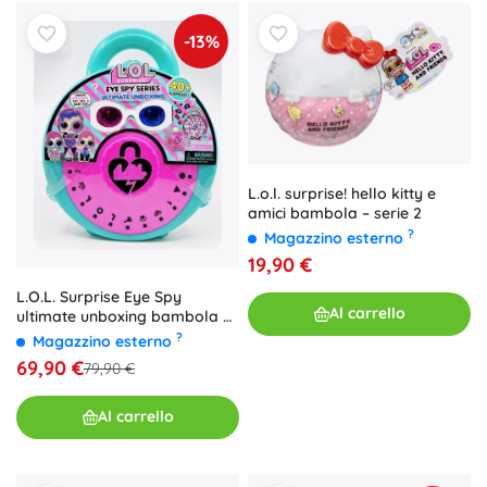
-13%
L.o.l. surprise! hello kitty e
amici bambola – serie 2
?
Magazzino esterno
19,90 €
L.O.L. Surprise Eye Spy
Al carrello
ultimate unboxing bambola e
accessori
?
Magazzino esterno
69,90 €
79,90 €
Al carrello