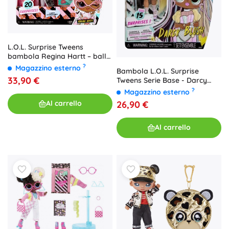
L.O.L. Surprise Tweens
bambola Regina Hartt – ballo
in maschera
?
Magazzino esterno
Bambola L.O.L. Surprise
33,90 €
Tweens Serie Base - Darcy
Blush
?
Magazzino esterno
26,90 €
Al carrello
Al carrello