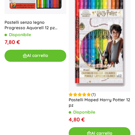
Pastelli senza legno
Progresso Aquarell 12 pz
KOH‑I‑NOOR
Disponibile
7,80 €
Al carrello
(1)
Pastelli Maped Harry Potter 12
pz
Disponibile
4,80 €
Al carrello