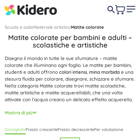
Scuola e asilo
Materiale artistico
Matite colorate
Matite colorate per bambini e adulti –
scolastiche e artistiche
Disegna il mondo in tutte le sue sfumature – matite
colorate che illuminano ogni foglio. Le matite per bambini,
studenti e adulti offrono
colori intensi
,
mina morbida
e una
stesura fluida per colorare, disegnare, schizzare e sfumare.
Nella categoria Matite colorate trovi matite scolastiche,
matite artistiche e matite acquerellabili, che una volta
attivate con l’acqua creano un delicato effetto acquerello.
Le matite triangolari con
presa ergonomica
favoriscono
Mostra di più
un’impugnatura corretta, mentre quelle esagonali e tonde
permettono un lavoro preciso nei disegni dettagliati. La
Consigliato
Prezzo crescente
Prezzo decrescente
Per valutazione
mina resistente alla rottura
, il nucleo ben incollato e il
legno di qualità garantiscono
lunga durata
e
facile