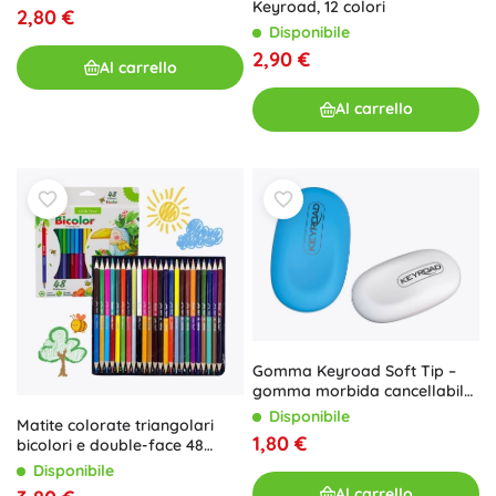
Keyroad, 12 colori
2,80 €
Disponibile
2,90 €
Al carrello
Al carrello
Gomma Keyroad Soft Tip –
gomma morbida cancellabile,
mix di colori
Disponibile
Matite colorate triangolari
1,80 €
bicolori e double-face 48
colori
Disponibile
Al carrello