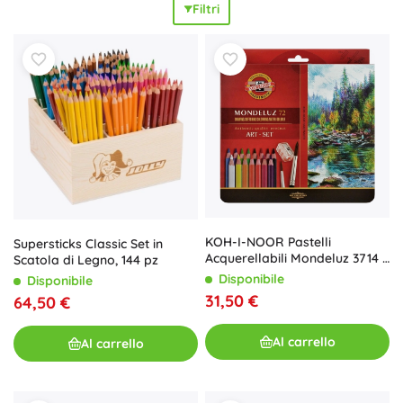
Filtri
temperatura
. Le matite in legno hanno una superficie
liscia, coprono bene e sono
sicure per i bambini
e per l’uso
scolastico quotidiano. Scegli set da 12, 24, 36 o 72 colori,
oppure singole tonalità – per
facile miscelazione dei colori
,
passaggi morbidi, blending e stratificazione. Per i più piccoli
sono ideali le
matite jumbo
; per illustratori e appassionati di
disegno sono perfette le
matite artistiche
con maggiore
contenuto di pigmento; le matite acquerellabili sono ideali
per tecniche creative con l’acqua. Matite per bambini, per
studenti e per adulti ti consentono di ottenere
risultati
precisi
in coloritura, illustrazione e schizzi.
KOH-I-NOOR Pastelli
Supersticks Classic Set in
Acquerellabili Mondeluz 3714 -
Scatola di Legno, 144 pz
72 pz
Disponibile
Disponibile
31,50 €
64,50 €
Al carrello
Al carrello