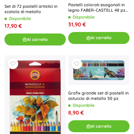
Pastelli colorati esagonali in
Set di 72 pastelli artistici in
legno FABER-CASTELL 48 pz
scatola di metallo
in astuccio in metallo con
Disponibile
Disponibile
temperino, gomma e matite
31,90 €
17,90 €
Al carrello
Al carrello
Grafix grande set di pastelli in
astuccio di metallo 50 pz
Disponibile
8,90 €
Al carrello