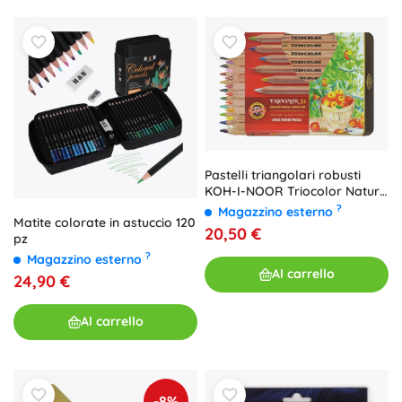
Pastelli triangolari robusti
KOH-I-NOOR Triocolor Natur,
24 pz
?
Magazzino esterno
Matite colorate in astuccio 120
20,50 €
pz
?
Magazzino esterno
Al carrello
24,90 €
Al carrello
-8%