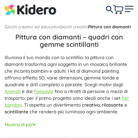
Giochi creativi ed educativi
Giochi creativi
Pittura con diamanti
Pittura con diamanti – quadri con
gemme scintillanti
Illumina il tuo mondo con lo scintillio: la pittura con
diamanti trasforma ogni soggetto in un mosaico brillante
che incanta bambini e adulti. I kit di diamond painting
offrono effetto 5D, varie dimensioni, gemme tonde e
quadrate e drill completo o parziale. Scegli motivi dagli
Animali
e dai
Paesaggi
fino a ritratti di persone o mezzi di
trasporto; per il primo progetto sono ideali anche i set
Per
bambini
. Ti aspetta un divertimento
creativo
,
rilassante
e
scintillante
che renderà più luminoso ogni ambiente.
Ogni kit di pittura con diamanti include una tela pre-
Mostra di più
stampata con strato adesivo e legenda DMC, gemme
acriliche (tonde/quadrate), applicatore/penna con cera,