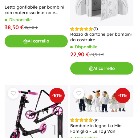
Letto gonfiabile per bambini
con materasso interno e
pompa manuale
Disponibile
38,50 €
45,50 €
(1)
Razzo di cartone per bambini
da costruire
Al carrello
Disponibile
22,90 €
23,90 €
Al carrello
-10%
-11%
(9)
Bambole in legno La Mia
Famiglia - Le Toy Van