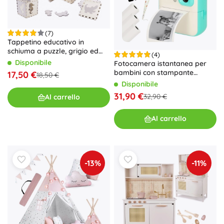
(7)
Tappetino educativo in
schiuma a puzzle, grigio ed
(4)
ecru, 36 pezzi, 150 × 150 cm
Disponibile
Fotocamera istantanea per
bambini con stampante
17,50 €
18,50 €
termica e scheda da 32 GB –
Disponibile
Verde
31,90 €
32,90 €
Al carrello
Al carrello
-13%
-11%