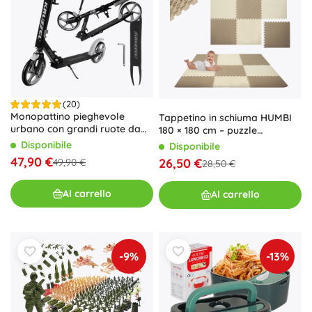
(20)
Monopattino pieghevole
Tappetino in schiuma HUMBI
urbano con grandi ruote da
180 × 180 cm – puzzle
200 mm e freno a pedale –
impermeabile in EVA, crema e
Disponibile
Disponibile
Grigio
beige, 9 pezzi
47,90 €
26,50 €
49,90 €
28,50 €
Al carrello
Al carrello
-9%
-13%