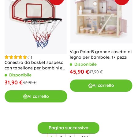
Viga PolarB grande casetta di
legno per bambole, 17 pezzi
(1)
Canestro da basket sospeso
Disponibile
con tabellone per bambini e
45,90 €
47,90 €
adulti
Disponibile
31,90 €
37,90 €
Al carrello
Al carrello
Pagina successiva
…