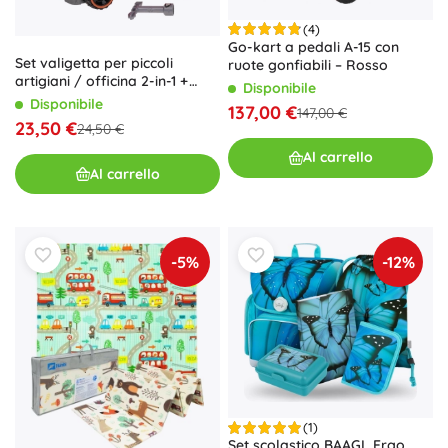
(4)
Go-kart a pedali A-15 con
Set valigetta per piccoli
ruote gonfiabili – Rosso
artigiani / officina 2-in-1 +
Disponibile
accessori
Disponibile
137,00 €
147,00 €
23,50 €
24,50 €
Al carrello
Al carrello
-5%
-12%
(1)
Set scolastico BAAGL Ergo