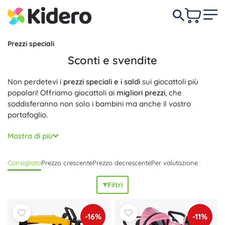
Prezzi speciali
Sconti e svendite
Non perdetevi i
prezzi speciali e i saldi
sui giocattoli più
popolari! Offriamo giocattoli ai
migliori prezzi
, che
soddisferanno non solo i bambini ma anche il vostro
portafoglio.
Ogni mese aggiungiamo
nuovi sconti
, quindi tenete
Mostra di più
d'occhio la nostra offerta e acquistate oggi stesso giocattoli
a prezzi eccezionali.
Consigliato
Prezzo crescente
Prezzo decrescente
Per valutazione
Filtri
-16%
-11%