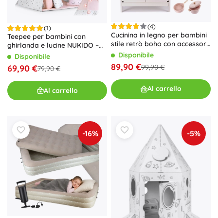
(4)
(1)
Cucinina in legno per bambini
Teepee per bambini con
stile retrò boho con accessori
ghirlanda e lucine NUKIDO –
100 cm
rosa
Disponibile
Disponibile
89,90 €
99,90 €
69,90 €
79,90 €
Al carrello
Al carrello
-16%
-5%