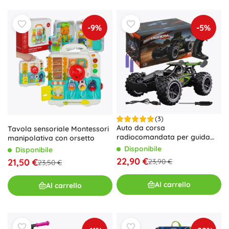
-9%
-5%
(3)
Auto da corsa
Tavola sensoriale Montessori
radiocomandata per guida
manipolativa con orsetto
fuoristrada
Disponibile
Disponibile
22,90 €
21,50 €
23,90 €
23,50 €
Al carrello
Al carrello