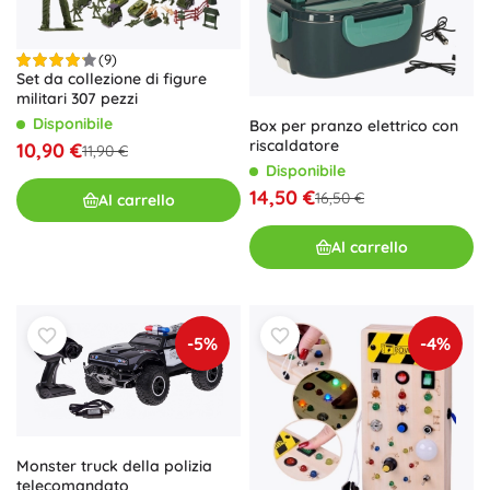
(9)
Set da collezione di figure
militari 307 pezzi
Disponibile
Box per pranzo elettrico con
riscaldatore
10,90 €
11,90 €
Disponibile
14,50 €
16,50 €
Al carrello
Al carrello
-5%
-4%
Monster truck della polizia
telecomandato