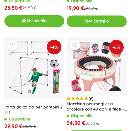
Disponibile
Disponibile
25,50 €
19,90 €
26,50 €
24,90 €
Al carrello
Al carrello
-4%
-6%
(6)
Macchina per maglieria
Porta da calcio per bambini 2
circolare con 48 aghi e filati –
in 1
set per bambini e principianti
Disponibile
Disponibile
34,50 €
36,50 €
29,90 €
30,90 €