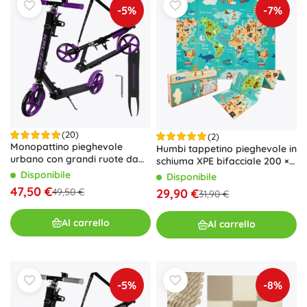
-5%
-7%
(20)
(2)
Monopattino pieghevole
Humbi tappetino pieghevole in
urbano con grandi ruote da
schiuma XPE bifacciale 200 ×
200 mm e freno a pedale –
180 × 1 cm mappa del mondo
Disponibile
Disponibile
Viola
e strade
47,50 €
29,90 €
49,50 €
31,90 €
Al carrello
Al carrello
-5%
-8%