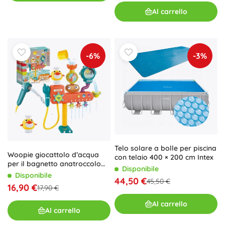
Al carrello
-6%
-3%
Telo solare a bolle per piscina
Woopie giocattolo d’acqua
con telaio 400 × 200 cm Intex
per il bagnetto anatroccolo
Disponibile
con rubinetto e doccetta
Disponibile
44,50 €
45,50 €
16,90 €
17,90 €
Al carrello
Al carrello