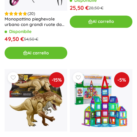
Disponibile
25,50 €
28,50 €
(20)
Monopattino pieghevole
Al carrello
urbano con grandi ruote da
200 mm e freno a pedale –
Disponibile
Rosa
49,50 €
54,50 €
Al carrello
-15%
-5%