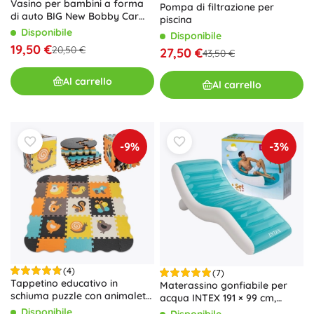
Vasino per bambini a forma
Pompa di filtrazione per
di auto BIG New Bobby Car
piscina
con volante e clacson
Disponibile
Disponibile
19,50 €
20,50 €
27,50 €
43,50 €
Al carrello
Al carrello
-9%
-3%
(4)
(7)
Tappetino educativo in
Materassino gonfiabile per
schiuma puzzle con animaletti
acqua INTEX 191 × 99 cm,
114 × 114 cm, 25 pezzi
turchese
Disponibile
Disponibile