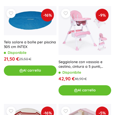
-16%
-9%
Telo solare a bolle per piscina
305 cm INTEX
Disponibile
21,50 €
25,50 €
Seggiolone con vassoio e
cestino, cintura a 5 punti,
Al carrello
ECOTOYS – Rosa
Disponibile
42,90 €
46,90 €
Al carrello
-16%
-5%