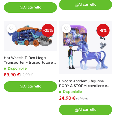
Al carrello
Al carrello
-25%
-8%
Hot Wheels T-Rex Mega
Transporter – trasportatore di
dinosauro e pista da corsa
Disponibile
89,90 €
119,00 €
Unicorn Academy figurine
RORY & STORM cavaliere e
Al carrello
unicorno con accessori
Disponibile
24,90 €
26,90 €
Al carrello