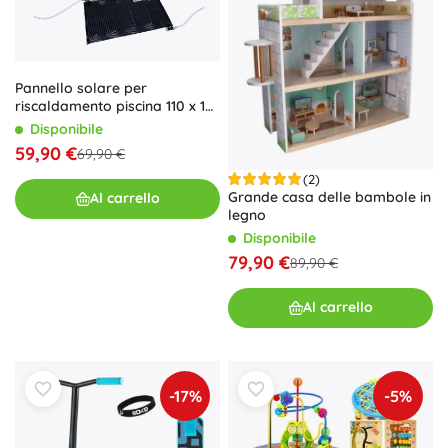
Pannello solare per
riscaldamento piscina 110 x 171
cm Bestway
Disponibile
59,90 €
69,90 €
(2)
Grande casa delle bambole in
Al carrello
legno
Disponibile
79,90 €
89,90 €
Al carrello
-17%
-5%