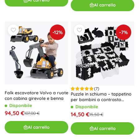
Al carrello
Al carrello
-12%
-7%
(7)
Falk escavatore Volvo a ruote
Puzzle in schiuma – tappetino
con cabina girevole e benna
per bambini a contrasto
Animali 120 × 120 cm
Disponibile
Disponibile
94,50 €
107,00 €
14,50 €
15,50 €
Al carrello
Al carrello