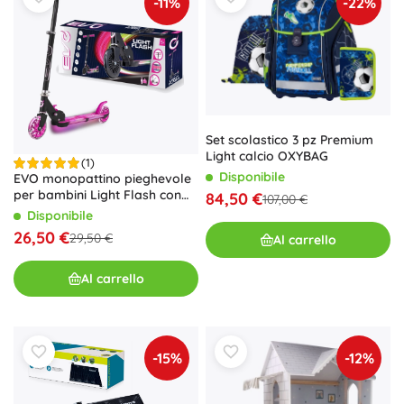
-11%
-22%
Set scolastico 3 pz Premium
Light calcio OXYBAG
(1)
Disponibile
EVO monopattino pieghevole
per bambini Light Flash con
84,50 €
107,00 €
pedana LED – rosa
Disponibile
26,50 €
29,50 €
Al carrello
Al carrello
-15%
-12%