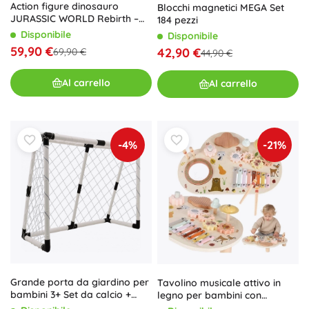
Action figure dinosauro
Blocchi magnetici MEGA Set
JURASSIC WORLD Rebirth –
184 pezzi
Distortus Rex 50 cm
Disponibile
Disponibile
59,90 €
42,90 €
69,90 €
44,90 €
Al carrello
Al carrello
-4%
-21%
Grande porta da giardino per
Tavolino musicale attivo in
bambini 3+ Set da calcio +
legno per bambini con
pallone con pompa
xilofono e campanello