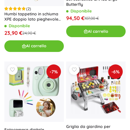
Butterfly
(2)
Disponibile
Humbi tappetino in schiuma
94,50 €
107,00 €
XPE doppio lato pieghevole
200 × 180 × 1 cm bosco e
Disponibile
stradine
Al carrello
23,90 €
24,90 €
Al carrello
-7%
-6%
Griglia da giardino per
Fotocamera digitale