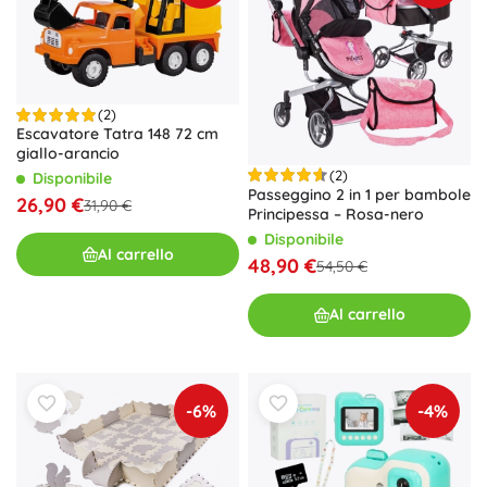
(2)
Escavatore Tatra 148 72 cm
giallo-arancio
(2)
Disponibile
Passeggino 2 in 1 per bambole
26,90 €
31,90 €
Principessa – Rosa-nero
Disponibile
Al carrello
48,90 €
54,50 €
Al carrello
-6%
-4%