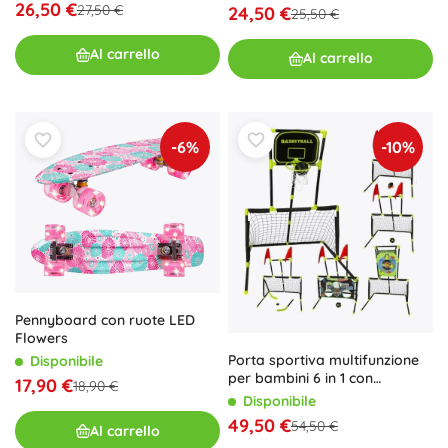
26,50 €
27,50 €
24,50 €
25,50 €
Al carrello
Al carrello
-6%
-10%
Pennyboard con ruote LED
Flowers
Porta sportiva multifunzione
Disponibile
per bambini 6 in 1 con
17,90 €
18,90 €
canestro, hockey e bersaglio
Disponibile
49,50 €
54,50 €
Al carrello