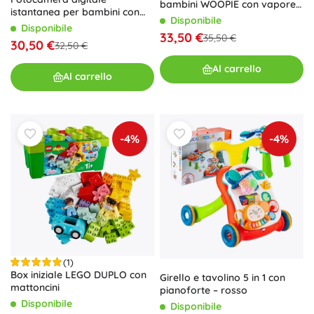
bambini WOOPIE con vapore
istantanea per bambini con
e LED, set XL 41 pezzi
Disponibile
zoom 16×, verde, con set di
Disponibile
33,50 €
accessori
35,50 €
30,50 €
32,50 €
Al carrello
Al carrello
-4%
-4%
(1)
Box iniziale LEGO DUPLO con
Girello e tavolino 5 in 1 con
mattoncini
pianoforte – rosso
Disponibile
Disponibile