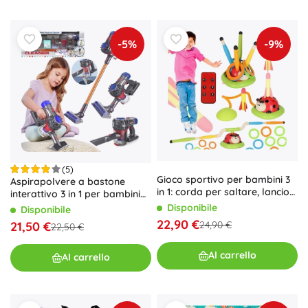
-5%
-9%
(5)
Gioco sportivo per bambini 3
Aspirapolvere a bastone
in 1: corda per saltare, lancio
interattivo 3 in 1 per bambini
al bersaglio, catapulta
con funzione di aspirazione
Disponibile
Disponibile
Coccinella
Woopie
22,90 €
21,50 €
24,90 €
22,50 €
Al carrello
Al carrello