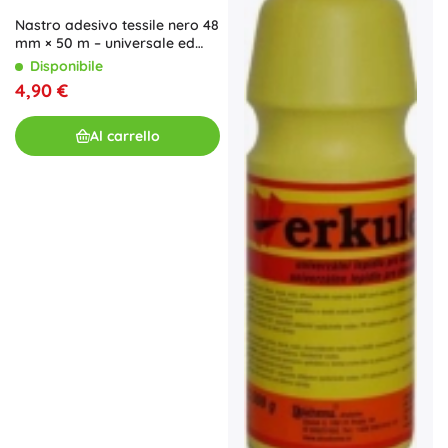
Nastro adesivo tessile nero 48
mm × 50 m – universale ed
extra resistente
Disponibile
4,90 €
Al carrello