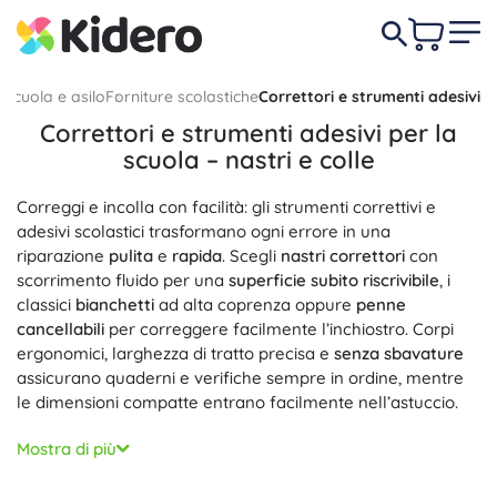
Scuola e asilo
Forniture scolastiche
Correttori e strumenti adesivi
Correttori e strumenti adesivi per la
scuola – nastri e colle
Correggi e incolla con facilità: gli strumenti correttivi e
adesivi scolastici trasformano ogni errore in una
riparazione
pulita
e
rapida
. Scegli
nastri correttori
con
scorrimento fluido per una
superficie subito riscrivibile
, i
classici
bianchetti
ad alta coprenza oppure
penne
cancellabili
per correggere facilmente l’inchiostro. Corpi
ergonomici, larghezza di tratto precisa e
senza sbavature
assicurano quaderni e verifiche sempre in ordine, mentre
le dimensioni compatte entrano facilmente nell’astuccio.
Per progetti e compiti a casa scegli
colla in stick
per carta e
Mostra di più
cartoncino,
colla liquida
con punta precisa, pratici
roller
adesivi
e
nastri adesivi
inclusi quelli biadesivi o decorativi