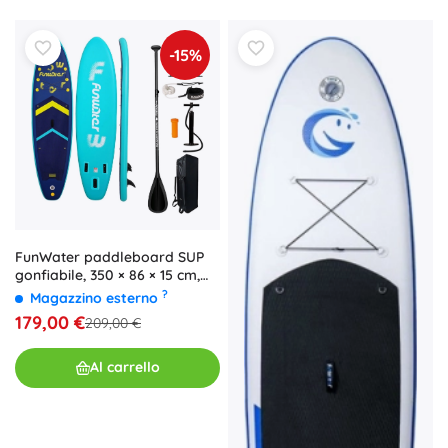
-15%
FunWater paddleboard SUP
gonfiabile, 350 × 86 × 15 cm,
blu navy
?
Magazzino esterno
179,00 €
209,00 €
Al carrello