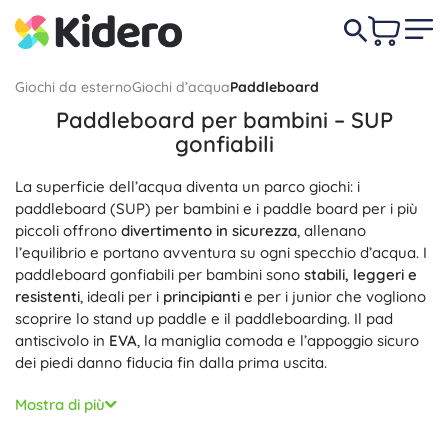
Giochi da esterno
Giochi d’acqua
Paddleboard
Paddleboard per bambini – SUP
gonfiabili
La superficie dell’acqua diventa un parco giochi: i
paddleboard (SUP) per bambini e i paddle board per i più
piccoli offrono
divertimento in sicurezza
, allenano
l’equilibrio e portano avventura su ogni specchio d’acqua. I
paddleboard gonfiabili per bambini sono
stabili, leggeri e
resistenti
, ideali per i
principianti
e per i junior che vogliono
scoprire lo stand up paddle e il paddleboarding. Il pad
antiscivolo in
EVA
, la maniglia comoda e l’appoggio sicuro
dei piedi danno fiducia fin dalla prima uscita.
Ogni SUP board per bambini punta su una
forma allround
Mostra di più
stabile
, con
larghezza, volume e portata
ottimizzati per
corporature più piccole e una facile manovrabilità. Il solido