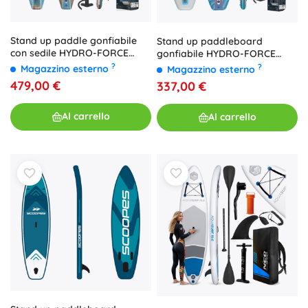
Stand up paddle gonfiabile
Stand up paddleboard
con sedile HYDRO-FORCE
gonfiabile HYDRO-FORCE
Freesoul Elite 2in1 335 × 84 × 15
OCEANA 2-in-1 con sedile 305
?
?
Magazzino esterno
Magazzino esterno
cm
× 84 × 15 cm
479,00 €
337,00 €
Al carrello
Al carrello