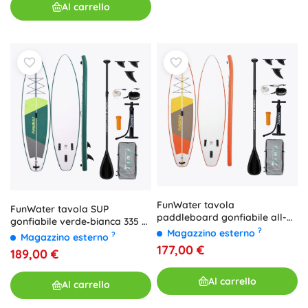
Al carrello
FunWater tavola
FunWater tavola SUP
paddleboard gonfiabile all-
gonfiabile verde‑bianca 335 ×
round 335 × 84 × 15 cm,
?
Magazzino esterno
84 × 15 cm
?
Magazzino esterno
arancione‑bianco
177,00 €
189,00 €
Al carrello
Al carrello