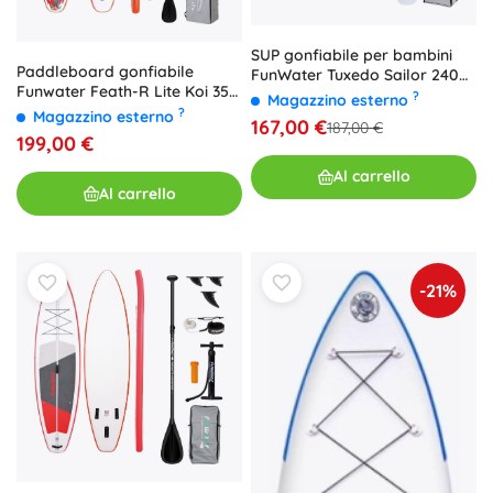
SUP gonfiabile per bambini
Paddleboard gonfiabile
FunWater Tuxedo Sailor 240
Funwater Feath-R Lite Koi 350
cm (rosa)
?
Magazzino esterno
× 83 × 15 cm
?
Magazzino esterno
167,00 €
187,00 €
199,00 €
Al carrello
Al carrello
-21%