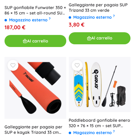
Galleggiante per pagaia SUP
SUP gonfiabile Funwater 350 ×
Trizand 33 cm verde
86 × 15 cm – set all-round SUP
?
Magazzino esterno
(turchese)
?
Magazzino esterno
3,80 €
187,00 €
Al carrello
Al carrello
Paddleboard gonfiabile enero
320 × 76 × 15 cm – set SUP
Galleggiante per pagaia per
giallo-blu-bianco
?
SUP e kayak Trizand 33 cm
Magazzino esterno