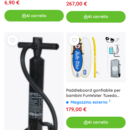
6,90 €
267,00 €
Al carrello
Al carrello
Paddleboard gonfiabile per
bambini FunWater Tuxedo
Sailor 240 cm (blu)
?
Magazzino esterno
179,00 €
Al carrello