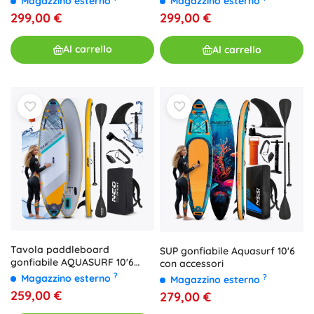
Magazzino esterno
Magazzino esterno
299,00 €
299,00 €
Al carrello
Al carrello
Tavola paddleboard
SUP gonfiabile Aquasurf 10'6
gonfiabile AQUASURF 10'6
con accessori
(320 × 84 × 15 cm) con set
?
?
Magazzino esterno
Magazzino esterno
Neo‑Sport
259,00 €
279,00 €