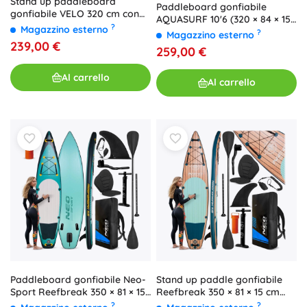
Stand up paddleboard
Paddleboard gonfiabile
gonfiabile VELO 320 cm con
AQUASURF 10'6 (320 × 84 × 15
accessori – blu
?
Magazzino esterno
cm) set
?
Magazzino esterno
239,00 €
259,00 €
Al carrello
Al carrello
Paddleboard gonfiabile Neo-
Stand up paddle gonfiabile
Sport Reefbreak 350 × 81 × 15
Reefbreak 350 × 81 × 15 cm
cm
Neo‑Sport
?
?