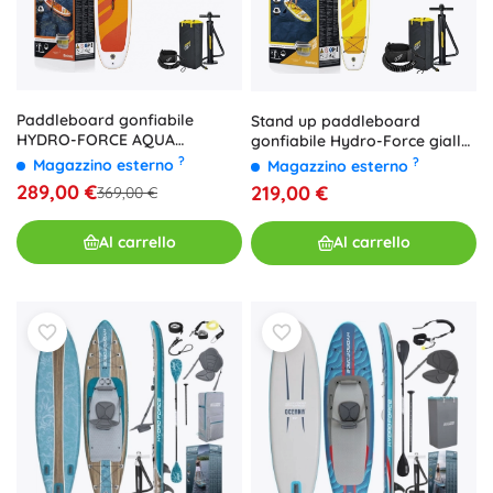
Paddleboard gonfiabile
Stand up paddleboard
HYDRO-FORCE AQUA
gonfiabile Hydro-Force giallo
JOURNEY set 274 × 76 × 12 cm
320 x 76 x 12 cm
?
?
Magazzino esterno
Magazzino esterno
289,00 €
219,00 €
369,00 €
Al carrello
Al carrello