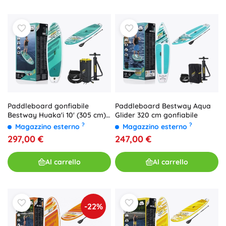
Paddleboard gonfiabile
Paddleboard Bestway Aqua
Bestway Huaka'i 10' (305 cm)
Glider 320 cm gonfiabile
con set di accessori
?
?
Magazzino esterno
Magazzino esterno
297,00 €
247,00 €
Al carrello
Al carrello
-22%