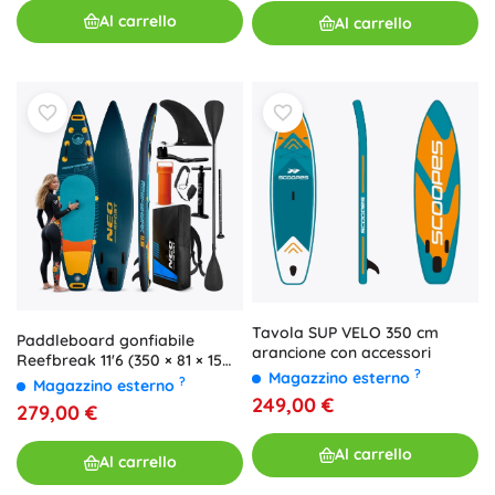
Al carrello
Al carrello
Tavola SUP VELO 350 cm
Paddleboard gonfiabile
arancione con accessori
Reefbreak 11'6 (350 × 81 × 15
?
Magazzino esterno
cm) set Neo‑Sport
?
Magazzino esterno
249,00 €
279,00 €
Al carrello
Al carrello