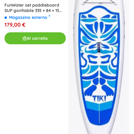
FunWater set paddleboard
SUP gonfiabile 335 × 84 × 15
cm, rosso‑bianco
?
Magazzino esterno
179,00 €
Al carrello