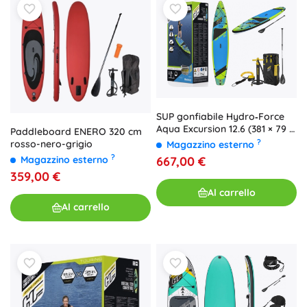
SUP gonfiabile Hydro‑Force
Aqua Excursion 12.6 (381 × 79 ×
Paddleboard ENERO 320 cm
15 cm) di Bestway
?
rosso-nero-grigio
Magazzino esterno
?
Magazzino esterno
667,00 €
359,00 €
Al carrello
Al carrello