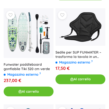
Sedile per SUP FUNWATER –
trasforma la tavola in un
comodo kayak
?
Magazzino esterno
Funwater paddleboard
17,50 €
gonfiabile Tiki 320 cm verde
?
Magazzino esterno
Al carrello
237,00 €
Al carrello