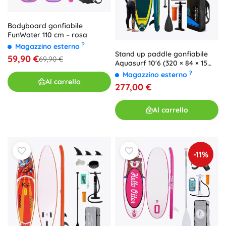
Bodyboard gonfiabile
FunWater 110 cm – rosa
?
Magazzino esterno
Stand up paddle gonfiabile
59,90 €
69,90 €
Aquasurf 10'6 (320 × 84 × 15
cm) Neo‑Sport
?
Magazzino esterno
Al carrello
277,00 €
Al carrello
-11%