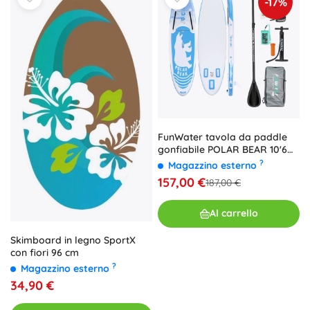
-17%
FunWater tavola da paddle
gonfiabile POLAR BEAR 10'6
set
?
Magazzino esterno
157,00 €
187,00 €
Al carrello
Skimboard in legno SportX
con fiori 96 cm
?
Magazzino esterno
34,90 €