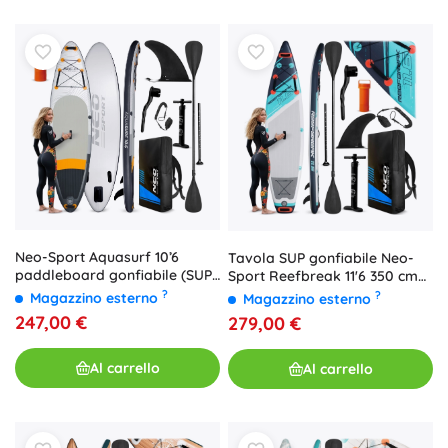
Neo-Sport Aquasurf 10’6
Tavola SUP gonfiabile Neo-
paddleboard gonfiabile (SUP)
Sport Reefbreak 11'6 350 cm
320 × 84 × 15 cm – set con
con accessori
?
?
Magazzino esterno
Magazzino esterno
accessori
247,00 €
279,00 €
Al carrello
Al carrello