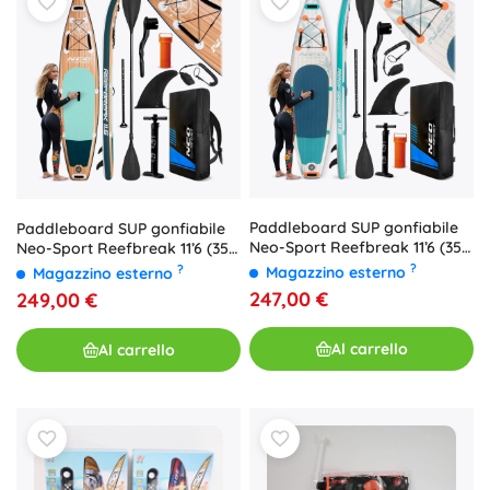
Paddleboard SUP gonfiabile
Paddleboard SUP gonfiabile
Neo-Sport Reefbreak 11’6 (350
Neo-Sport Reefbreak 11’6 (350
× 81 × 15 cm) – set con
cm) set
?
?
Magazzino esterno
Magazzino esterno
accessori
247,00 €
249,00 €
Al carrello
Al carrello