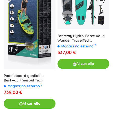
Bestway Hydro-Force Aqua
Wander TravelTech
paddleboard SUP gonfiabile
?
Magazzino esterno
305 × 84 × 12 cm con pagaia
537,00 €
Al carrello
Paddleboard gonfiabile
Bestway Freesoul Tech
?
Magazzino esterno
739,00 €
Al carrello