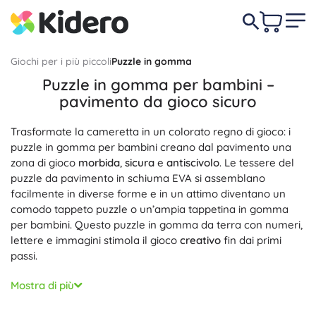
Giochi per i più piccoli
Puzzle in gomma
Puzzle in gomma per bambini –
pavimento da gioco sicuro
Trasformate la cameretta in un colorato regno di gioco: i
puzzle in gomma per bambini creano dal pavimento una
zona di gioco
morbida
,
sicura
e
antiscivolo
. Le tessere del
puzzle da pavimento in schiuma EVA si assemblano
facilmente in diverse forme e in un attimo diventano un
comodo tappeto puzzle o un’ampia tappetina in gomma
per bambini. Questo puzzle in gomma da terra con numeri,
lettere e immagini stimola il gioco
creativo
fin dai primi
passi.
I puzzle da pavimento in gomma sono fatti per il
Mostra di più
divertimento quotidiano: la superficie è
resistente
e
antiscivolo
, le tessere hanno incastri precisi e l’insieme