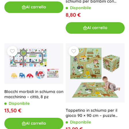
schiuma per bambini con
animaletti, grigio 85 × 85 cm, 9
Al carrello
Disponibile
pezzi
8,80 €
Al carrello
Blocchi morbidi in schiuma con
macchinina – città, 8 pz
Disponibile
13,50 €
Tappetino in schiuma per il
gioco 90 × 90 cm – puzzle
spesso, 9 pezzi HUMBI fattoria
Disponibile
Al carrello
e strade di campagna