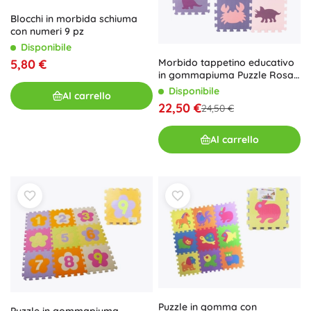
Blocchi in morbida schiuma
con numeri 9 pz
Disponibile
5,80 €
Morbido tappetino educativo
in gommapiuma Puzzle Rosa
Viola 25 Pezzi
Disponibile
Al carrello
22,50 €
24,50 €
Al carrello
Puzzle in gomma con
Puzzle in gommapiuma