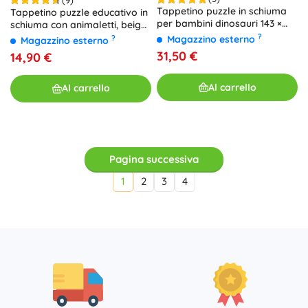
Tappetino puzzle in schiuma
Tappetino puzzle educativo in
per bambini dinosauri 143 ×
schiuma con animaletti, beige,
143 cm, 36 pezzi
85 × 85 cm, 9 pezzi
?
?
Magazzino esterno
Magazzino esterno
31,50 €
14,90 €
Al carrello
Al carrello
Pagina successiva
1
2
3
4