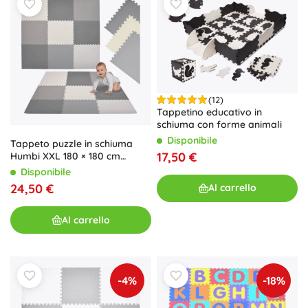
(12)
Tappetino educativo in
schiuma con forme animali
Disponibile
Tappeto puzzle in schiuma
17,50 €
Humbi XXL 180 × 180 cm
grigio-crema
Disponibile
24,50 €
Al carrello
Al carrello
-4%
-18%