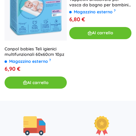
vasca da bagno per bambini
– mix di forme, set da 5 pezzi
?
Magazzino esterno
6,80 €
Al carrello
Canpol babies Teli igienici
multifunzionali 60x60cm 10pz
?
Magazzino esterno
6,90 €
Al carrello