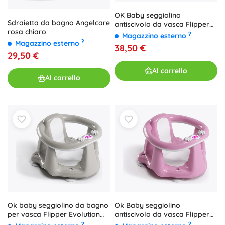
OK Baby seggiolino
Sdraietta da bagno Angelcare
antiscivolo da vasca Flipper
rosa chiaro
Evolution, beige
?
Magazzino esterno
?
Magazzino esterno
38,50 €
29,50 €
Al carrello
Al carrello
Ok Baby seggiolino
Ok baby seggiolino da bagno
antiscivolo da vasca Flipper
per vasca Flipper Evolution
Evolution pink (6–15 mesi)
con ventose grigio (6–15 mesi)
?
?