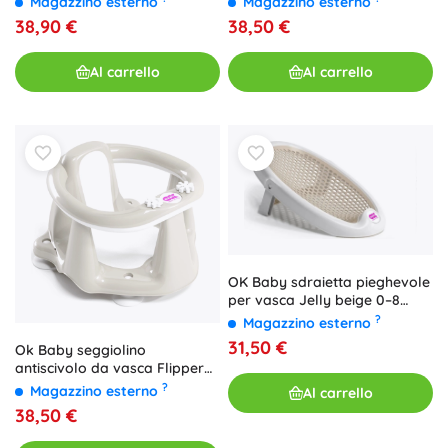
Magazzino esterno
Magazzino esterno
38,50 €
38,90 €
Al carrello
Al carrello
OK Baby sdraietta pieghevole
per vasca Jelly beige 0–8
mesi
?
Magazzino esterno
31,50 €
Ok Baby seggiolino
antiscivolo da vasca Flipper
Evolution bianco (6–15 mesi)
?
Magazzino esterno
Al carrello
38,50 €