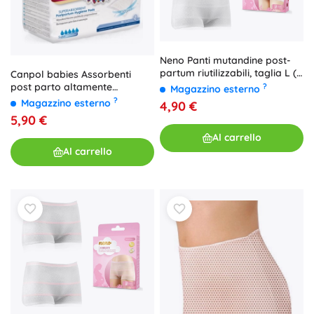
Neno Panti mutandine post-
partum riutilizzabili, taglia L (2
Canpol babies Assorbenti
pz)
post parto altamente
?
Magazzino esterno
assorbenti sagomati 10 pz
?
Magazzino esterno
4,90 €
5,90 €
Al carrello
Al carrello