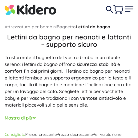
Attrezzatura per bambini
Bagnetto
Lettini da bagno
Lettini da bagno per neonati e lattanti
– supporto sicuro
Trasformate il bagnetto del vostro bimbo in un rituale
sereno: i lettini da bagno offrono
sicurezza
,
stabilità
e
comfort
fin dai primi giorni. Il lettino da bagno per neonati
e lattanti fornisce un
supporto ergonomico
per la testa e il
corpo, facilita il bagnetto e mantiene l’inclinazione corretta
per un lavaggio delicato. Scegliete lettini per vaschette
baby e per vasche tradizionali con
ventose antiscivolo
e
materiali piacevoli sulla pelle sensibile.
Il lettino da bagno anatomico assicura una posizione
Mostra di più
stabile
, evitando che il bambino scivoli, e allo stesso tempo
consente ai genitori di avere le mani libere. Sono disponibili
Consigliato
Prezzo crescente
Prezzo decrescente
Per valutazione
varianti in tessuto a rete, che
asciuga rapidamente
e drena