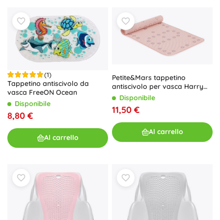
(1)
Petite&Mars tappetino
Tappetino antiscivolo da
antiscivolo per vasca Harry
vasca FreeON Ocean
extra lungo 91 × 43 cm
Disponibile
Disponibile
11,50 €
8,80 €
Al carrello
Al carrello