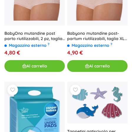
BabyOno mutandine post
Babyono mutandine post-
parto riutilizzabili, 2 pz, taglia
partum riutilizzabili, taglia XL
M
(2 pz)
?
?
Magazzino esterno
Magazzino esterno
4,80 €
4,90 €
Al carrello
Al carrello
Tappetini antiscivolo per