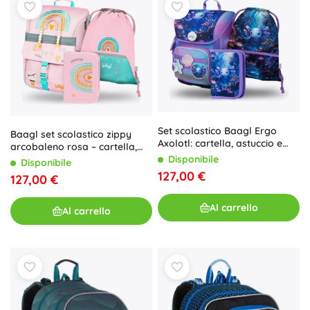
Set scolastico Baagl Ergo
Baagl set scolastico zippy
Axolotl: cartella, astuccio e
arcobaleno rosa – cartella,
sacchetto
astuccio e sacca
Disponibile
Disponibile
127,00 €
127,00 €
Al carrello
Al carrello