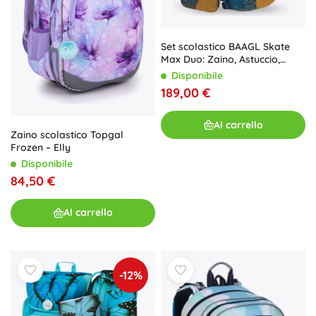
Set scolastico BAAGL Skate
Max Duo: Zaino, Astuccio,
Sacca, Borsa sportiva e
Disponibile
Marsupio
189,00 €
Al carrello
Zaino scolastico Topgal
Frozen – Elly
Disponibile
84,50 €
Al carrello
-12%