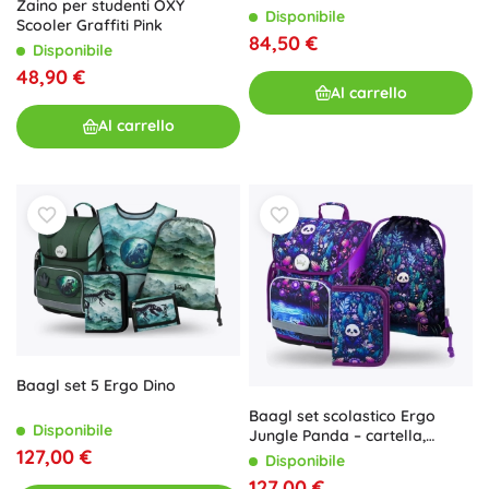
Zaino per studenti OXY
Disponibile
Scooler Graffiti Pink
84,50 €
Disponibile
48,90 €
Al carrello
Al carrello
Baagl set 5 Ergo Dino
Baagl set scolastico Ergo
Disponibile
Jungle Panda – cartella,
127,00 €
astuccio e sacca
Disponibile
127,00 €