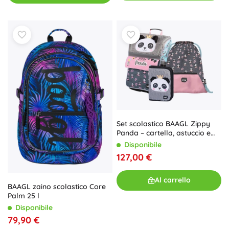
Set scolastico BAAGL Zippy
Panda – cartella, astuccio e
sacca per le scarpe di
Disponibile
ricambio
127,00 €
Al carrello
BAAGL zaino scolastico Core
Palm 25 l
Disponibile
79,90 €