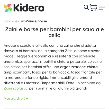
Scuola e asilo
Zaini e borse
Zaini e borse per bambini per scuola e
asilo
Andate a scuola e all’asilo con uno zaino che si adatta
davvero ai bambini: nella categoria Zaini e borse trovate
modelli
leggeri
,
ergonomici
e
resistenti
con schienale
anatomico, spallacci imbottiti e cintura pettorale. Lo zaino
scolastico per bambini offre una
organizzazione chiara
,
ampi scomparti, tasca per la borraccia, tasca frontale per
la merenda e fondo rigido; immancabili gli
elementi
riflettenti
e i
materiali impermeabili
. Date un’occhiata agli
Zaini scolastici
per i primini e gli alunni più grandi.
Per i più piccoli ci sono zainetti per l’asilo e le gite con
Mostra di più
enfasi su
peso ridotto
, cerniere sicure e chiusure facili.
Grazie agli spallacci regolabili, alla cintura pettorale e alla