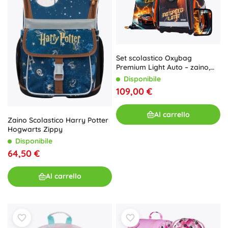
Set scolastico Oxybag
Premium Light Auto – zaino,
sacca e astuccio
Disponibile
109,00 €
Al carrello
Zaino Scolastico Harry Potter
Hogwarts Zippy
Disponibile
64,50 €
Al carrello