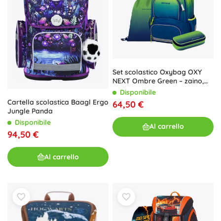
Set scolastico Oxybag OXY
NEXT Ombre Green – zaino,
astuccio e sacca per
Disponibile
ginnastica
Cartella scolastica Baagl Ergo
64,50 €
Jungle Panda
Disponibile
Al carrello
94,50 €
Al carrello