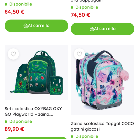
Disponibile
Disponibile
84,50 €
74,50 €
Al carrello
Al carrello
Set scolastico OXYBAG OXY
GO Playworld – zaino,
astuccio e sacca per
Disponibile
Zaino scolastico Topgal COCO
ginnastica
89,90 €
gattini giocosi
Disponibile