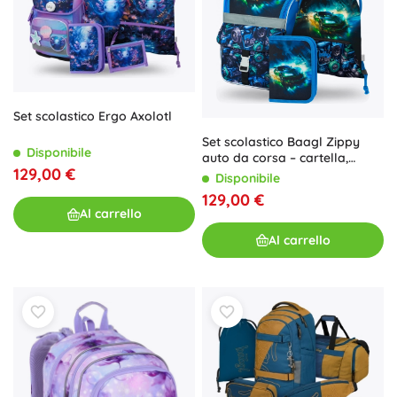
Set scolastico Ergo Axolotl
Set scolastico Baagl Zippy
Disponibile
auto da corsa – cartella,
129,00 €
astuccio e sacca
Disponibile
129,00 €
Al carrello
Al carrello