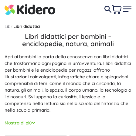
Libri
Libri didattici
Libri didattici per bambini –
enciclopedie, natura, animali
Apri ai bambini la porta della conoscenza con libri didattici
che trasformano ogni pagina in un’avventura. I libri didattici
per bambini e le enciclopedie per ragazzi offrono
illustrazioni coinvolgenti
,
infografiche chiare
e spiegazioni
comprensibili di temi come il mondo che ci circonda, la
natura, gli animali, lo spazio, il corpo umano, la tecnologia o
i dinosauri. Sviluppano la
curiosità
, il lessico e la
competenza nella lettura sia nella scuola dell’infanzia che
nella scuola primaria.
Desideri una panoramica completa dei fatti? Scegli le
Mostra di più
Enciclopedie
con mappe, diagrammi e record. I piccoli
amanti della natura apprezzeranno
Animali
– libri