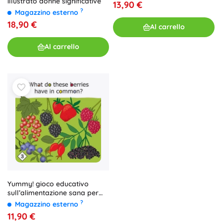
illustrato donne significative
13,90 €
?
Magazzino esterno
18,90 €
Al carrello
Al carrello
Yummy! gioco educativo
sull’alimentazione sana per
bambini dai 3 anni
?
Magazzino esterno
11,90 €