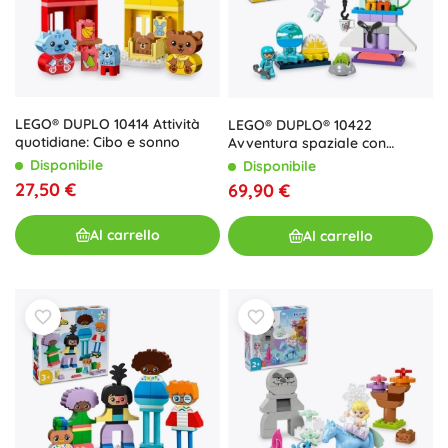
LEGO® DUPLO 10414 Attività
LEGO® DUPLO® 10422
quotidiane: Cibo e sonno
Avventura spaziale con
navetta 3 in 1
Disponibile
Disponibile
27,50 €
69,90 €
Al carrello
Al carrello