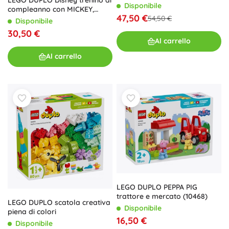
con animaletti
Disponibile
compleanno con MICKEY,
47,50 €
54,50 €
MINNIE e PLUTO
Disponibile
30,50 €
Al carrello
Al carrello
LEGO DUPLO PEPPA PIG
trattore e mercato (10468)
LEGO DUPLO scatola creativa
Disponibile
piena di colori
16,50 €
Disponibile