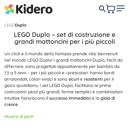
LEGO
Duplo
LEGO Duplo – set di costruzione e
grandi mattoncini per i più piccoli
Un click e il mondo della fantasia prende vita: benvenuti
nel mondo LEGO Duplo! I grandi mattoncini Duplo, facili da
afferrare, sono progettati appositamente per bambini da
1,5 a 5 anni – per i più piccoli e i prescolari: hanno bordi
arrotondati, colori vivaci e sono
sicuri
e
resistenti
per il
gioco quotidiano. I set LEGO Duplo facilitano le prime
costruzioni: pezzi più grandi, forme semplici e combinazioni
intuitive favoriscono il
successo immediato
e la
gioia di
creare
.
Set a tema come animaletti, fattoria, città, veicoli o trenino
Mostra di più
offrono
apprendimento attraverso il gioco
: i bambini
allenano la motricità fine, la coordinazione occhio–mano, il