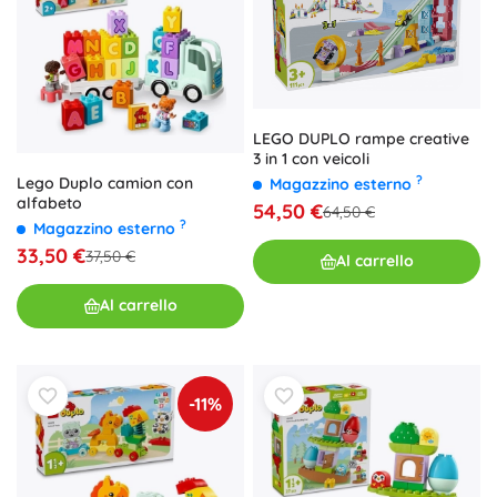
LEGO DUPLO rampe creative
3 in 1 con veicoli
?
Lego Duplo camion con
Magazzino esterno
alfabeto
54,50 €
64,50 €
?
Magazzino esterno
33,50 €
37,50 €
Al carrello
Al carrello
-11%