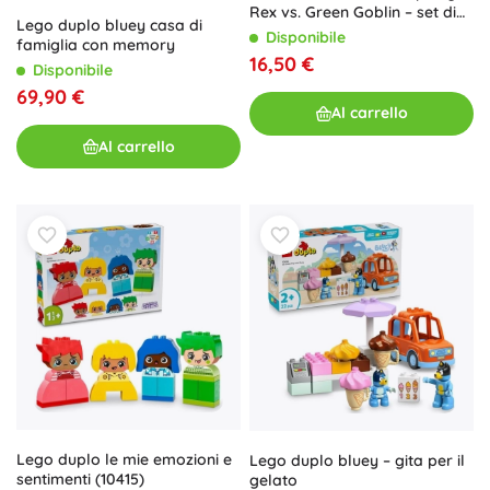
Rex vs. Green Goblin – set di
Lego duplo bluey casa di
costruzione per i più piccoli
Disponibile
famiglia con memory
16,50 €
Disponibile
69,90 €
Al carrello
Al carrello
Lego duplo le mie emozioni e
Lego duplo bluey – gita per il
sentimenti (10415)
gelato