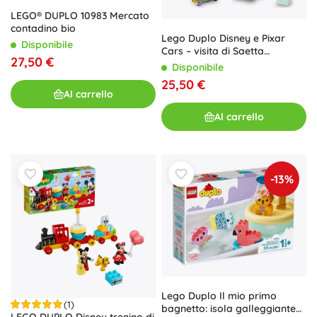
LEGO® DUPLO 10983 Mercato
contadino bio
Lego Duplo Disney e Pixar
Disponibile
Cars – visita di Saetta
27,50 €
McQueen nell’officina di
Disponibile
Cricchetto
25,50 €
Al carrello
Al carrello
-13%
Lego Duplo Il mio primo
(1)
bagnetto: isola galleggiante
LEGO DUPLO Disney trenino di