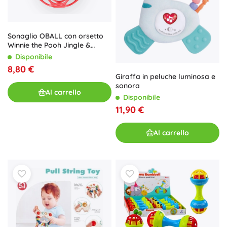
Sonaglio OBALL con orsetto
Winnie the Pooh Jingle &
Shake di Bright Starts
Disponibile
8,80 €
Giraffa in peluche luminosa e
sonora
Al carrello
Disponibile
11,90 €
Al carrello