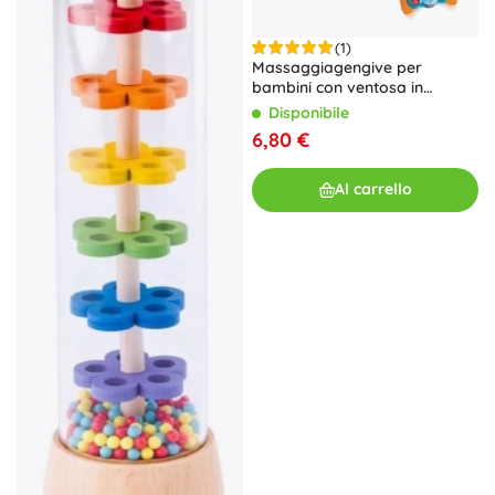
(1)
Massaggiagengive per
bambini con ventosa in
silicone, set da 3 pezzi
Disponibile
6,80 €
Al carrello