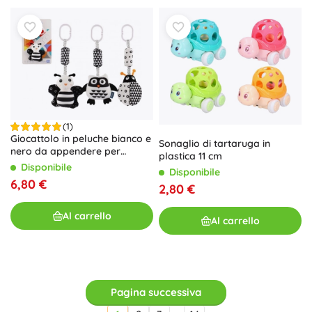
(1)
Giocattolo in peluche bianco e
Sonaglio di tartaruga in
nero da appendere per
plastica 11 cm
passeggino e lettino, 30 cm
Disponibile
Disponibile
6,80 €
2,80 €
Al carrello
Al carrello
Pagina successiva
…