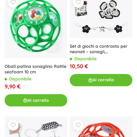
Set di giochi a contrasto per
neonati – sonagli,
massaggiagengive e barra
Disponibile
sospesa per passeggino
10,50 €
Oball pallina sonaglino Rattle
seafoam 10 cm
Disponibile
Al carrello
9,90 €
Al carrello