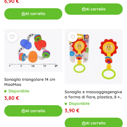
6,90 €
Al carrello
Al carrello
Sonaglio triangolare 14 cm
MaaMaa
Disponibile
Sonaglio e massaggiagengive
a forma di fiore, plastica, 8 ×
3,80 €
19 cm, dai 3 mesi
Disponibile
3,90 €
Al carrello
Al carrello