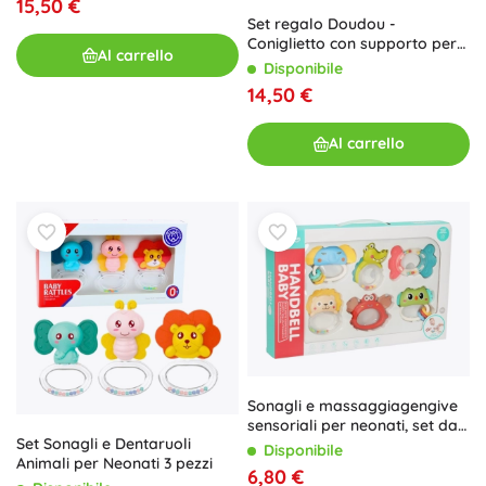
15,50 €
Set regalo Doudou -
Coniglietto con supporto per
Al carrello
ciuccio
Disponibile
14,50 €
Al carrello
Sonagli e massaggiagengive
sensoriali per neonati, set da
Set Sonagli e Dentaruoli
6 pezzi BIBI-INN
Disponibile
Animali per Neonati 3 pezzi
6,80 €