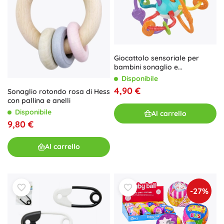
Giocattolo sensoriale per
bambini sonaglio e
massaggiagengive 2in1
Disponibile
Woopie
4,90 €
Sonaglio rotondo rosa di Hess
con pallina e anelli
Disponibile
Al carrello
9,80 €
Al carrello
-27%