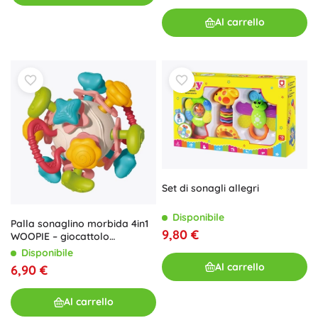
Al carrello
Set di sonagli allegri
Disponibile
Palla sonaglino morbida 4in1
9,80 €
WOOPIE – giocattolo
sensoriale e
Disponibile
massaggiagengive per
Al carrello
6,90 €
neonati
Al carrello