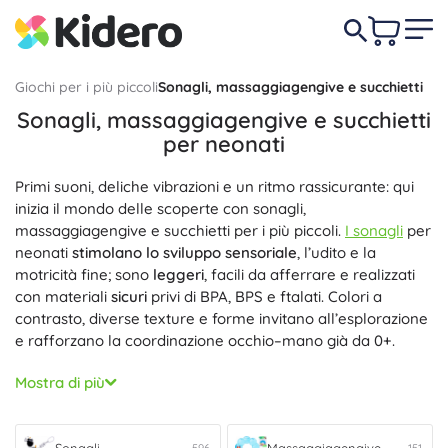
Giochi per i più piccoli
Sonagli, massaggiagengive e succhietti
Sonagli, massaggiagengive e succhietti
per neonati
Primi suoni, deliche vibrazioni e un ritmo rassicurante: qui
inizia il mondo delle scoperte con sonagli,
massaggiagengive e succhietti per i più piccoli.
I sonagli
per
neonati
stimolano lo sviluppo sensoriale
, l’udito e la
motricità fine; sono
leggeri
, facili da afferrare e realizzati
con materiali
sicuri
privi di BPA, BPS e ftalati. Colori a
contrasto, diverse texture e forme invitano all’esplorazione
e rafforzano la coordinazione occhio–mano già da 0+.
Quando spuntano i primi dentini, i
massaggiagengive
Mostra di più
portano sollievo e divertimento. I modelli in silicone
alimentare e quelli in legno naturale sono
delicati sulle
gengive
, presentano forme
ergonomiche
e superfici sicure