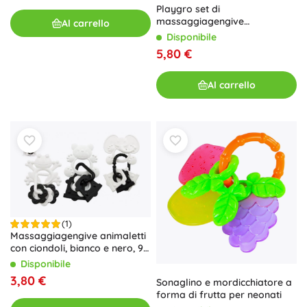
Playgro set di
massaggiagengive
Al carrello
rinfrescanti 3 pz
Disponibile
5,80 €
Al carrello
(1)
Massaggiagengive animaletti
con ciondoli, bianco e nero, 9
cm
Disponibile
3,80 €
Sonaglino e mordicchiatore a
forma di frutta per neonati