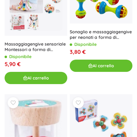
Sonaglio e massaggiagengive
per neonati a forma di
manubrio, colorato
Massaggiagengive sensoriale
Disponibile
Montessori a forma di
3,80 €
farfalla
Disponibile
5,90 €
Al carrello
Al carrello