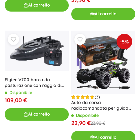
Al carrello
Al carrello
-5%
Flytec V700 barca da
pasturazione con raggio di
500 m
Disponibile
(3)
109,00 €
Auto da corsa
radiocomandata per guida
fuoristrada
Al carrello
Disponibile
22,90 €
23,90 €
Al carrello