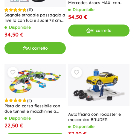
Mercedes Arocs MAXI con
cannone ad acqua
Disponibile
(11)
Segnale stradale passaggio a
54,50 €
livello con luci e suoni 78 cm
KLEIN
Disponibile
Al carrello
34,50 €
Al carrello
(4)
Pista da corsa flessibile con
due tunnel e macchinine a
Autofficina con roadster e
batteria
Disponibile
meccanico BRUDER
22,50 €
Disponibile
37,90 €