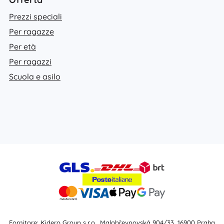
Prezzi speciali
Per ragazze
Per età
Per ragazzi
Scuola e asilo
Fornitore: Kidero Group s.r.o., Malobřevnovská 904/33, 16900 Praha