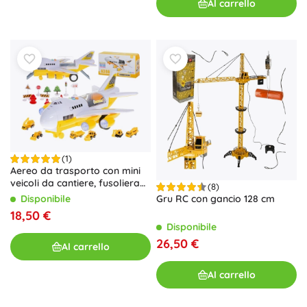
Al carrello
(1)
Aereo da trasporto con mini
veicoli da cantiere, fusoliera
(8)
apribile ed effetti luminosi
Disponibile
Gru RC con gancio 128 cm
18,50 €
Disponibile
26,50 €
Al carrello
Al carrello