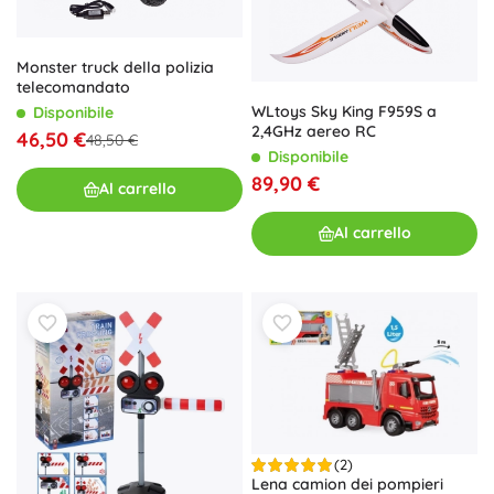
Monster truck della polizia
telecomandato
WLtoys Sky King F959S a
Disponibile
2,4GHz aereo RC
46,50 €
48,50 €
Disponibile
89,90 €
Al carrello
Al carrello
(2)
Lena camion dei pompieri