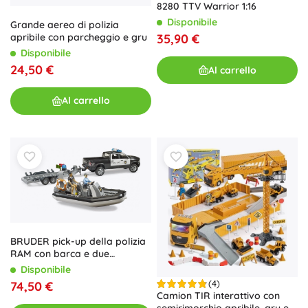
8280 TTV Warrior 1:16
Disponibile
Grande aereo di polizia
apribile con parcheggio e gru
35,90 €
Disponibile
24,50 €
Al carrello
Al carrello
BRUDER pick-up della polizia
RAM con barca e due
personaggi
Disponibile
(4)
74,50 €
Camion TIR interattivo con