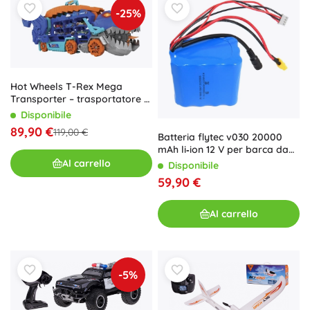
-25%
Hot Wheels T-Rex Mega
Transporter – trasportatore di
dinosauro e pista da corsa
Disponibile
89,90 €
119,00 €
Batteria flytec v030 20000
mAh li‑ion 12 V per barca da
pesca
Al carrello
Disponibile
59,90 €
Al carrello
-5%