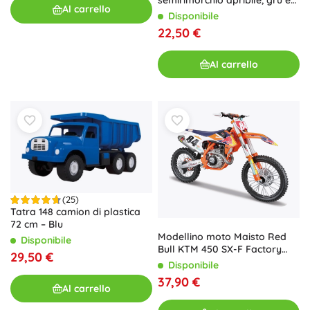
semirimorchio apribile, gru e
Al carrello
carrello elevatore – set da
Disponibile
costruzione
22,50 €
Al carrello
(25)
Tatra 148 camion di plastica
72 cm – Blu
Modellino moto Maisto Red
Disponibile
Bull KTM 450 SX-F Factory
29,50 €
Edition 2018 Jeffrey Herlings
Disponibile
#84 1:6
37,90 €
Al carrello