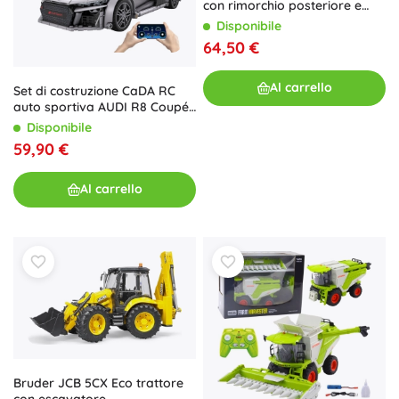
con rimorchio posteriore e
tronchi
Disponibile
64,50 €
Al carrello
Set di costruzione CaDA RC
auto sportiva AUDI R8 Coupé
1:14, 536 pezzi
Disponibile
59,90 €
Al carrello
Bruder JCB 5CX Eco trattore