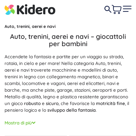
Auto, trenini, aerei e navi
Auto, trenini, aerei e navi – giocattoli
per bambini
Accendete la fantasia e partite per un viaggio su strada,
rotaia, in cielo e per mare! Nella categoria Auto, trenini,
aerei e navi troverete macchinine e modellini di auto,
trenini in legno con collegamento magnetico, binari e
scambi, locomotive e vagoni, aerei ed elicotteri, navi e
barche, ma anche piste, garage, stazioni, aeroporti e porti.
Metallo di qualità, legno e plastica resistente garantiscono
un gioco
robusto
e
sicuro
, che favorisce la
motricità fine
, il
pensiero logico e lo
sviluppo della fantasia
.
Gli amanti del traffico urbano sceglieranno le
Auto
–
Mostra di più
macchinine, monoposto da corsa, mezzi del trasporto
pubblico, veicoli di soccorso e moto per la
guida veloce
e