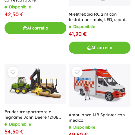
con escavatore
Disponibile
42,50 €
Mietitrebbia RC 2in1 con
testata per mais, LED, suoni
ed effetto fumo 2.4 GHz
Disponibile
Al carrello
41,90 €
Al carrello
Bruder trasportatore di
Ambulanza MB Sprinter con
legname John Deere 1210E
medico
con gru 1:16
Disponibile
Disponibile
54,50 €
49,50 €