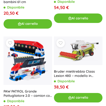
Disponibile
bambini 61 cm
54,50 €
Disponibile
20,50 €
Al carrello
Al carrello
Bruder mietitrebbia Claas
Lexion 480 – modello in
plastica 1:20
Disponibile
38,50 €
PAW PATROL Grande
Pattugliatore 2.0 – camion con
Al carrello
il quad di Ryder
Disponibile