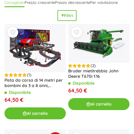
Consigliato
Prezzo crescente
Prezzo decrescente
Per valutazione
Filtri
(2)
Bruder mietitrebbia John
(1)
Deere T670i 1:16
Pista da corsa di 14 metri per
Disponibile
bambini da 3 a 8 anni,
64,50 €
funzione di cambio velocità e
Disponibile
2 auto
64,50 €
Al carrello
Al carrello