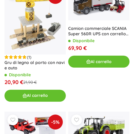
Camion commerciale SCANIA
Super 560R UPS con carrello
elevatore BRUDER 1:16
Disponibile
69,90 €
(1)
Al carrello
Gru di legno al porto con navi
e auto
Disponibile
20,90 €
21,90 €
Al carrello
-5%