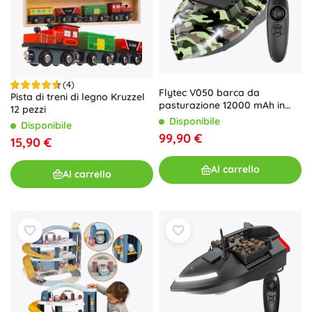
(4)
Flytec V050 barca da
Pista di treni di legno Kruzzel
pasturazione 12000 mAh in
12 pezzi
mimetica moro
Disponibile
Disponibile
99,90 €
15,90 €
Al carrello
Al carrello