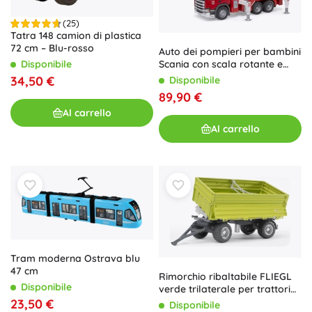
(25)
Tatra 148 camion di plastica
72 cm – Blu-rosso
Auto dei pompieri per bambini
Scania con scala rotante e
Disponibile
cannone ad acqua
34,50 €
Disponibile
89,90 €
Al carrello
Al carrello
Tram moderna Ostrava blu
47 cm
Rimorchio ribaltabile FLIEGL
Disponibile
verde trilaterale per trattori
BRUDER
23,50 €
Disponibile