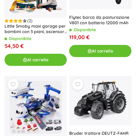
Flytec barca da pasturazione
(2)
V801 con batteria 12000 mAh
Little Smoby maxi garage per
Disponibile
bambini con 3 piani, ascensore
119,00 €
e autolavaggio
Disponibile
54,50 €
Al carrello
Al carrello
Bruder trattore DEUTZ-FAHR