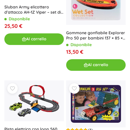
Sluban Army elicottero
d’attacco AH-1Z Viper – set di
costruzione 482 pezzi
Disponibile
25,50 €
Gommone gonfiabile Explorer
Pro 50 per bambini 137 × 85 ×
Al carrello
23 cm
Disponibile
13,50 €
Al carrello
Pista elettrica con loop 560
(3)