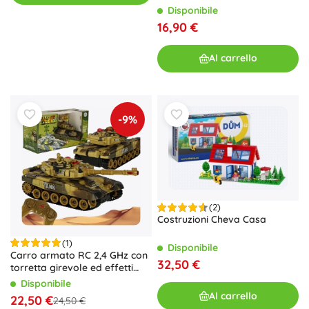
Disponibile
16,90 €
Al carrello
-9%
(2)
Costruzioni Cheva Casa
(1)
Disponibile
Carro armato RC 2,4 GHz con
32,50 €
torretta girevole ed effetti
luminosi – mimetica desertica
Disponibile
Al carrello
22,50 €
24,50 €