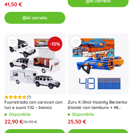
Al carrello
41,50 €
Al carrello
-15%
(1)
Zuru X-Shot Insanity Berzerko
Fuoristrada con caravan con
blaster con tamburo + 48
luci e suoni 1:32 – bianco
dardi in foam
Disponibile
Disponibile
25,50 €
22,90 €
26,90 €