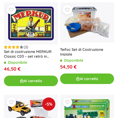
(2)
Teifoc Set di Costruzione
Set di costruzione MERKUR
Iniziale
Classic C03 – set retrò in
Disponibile
metallo, 141 modelli
Disponibile
54,50 €
46,50 €
Al carrello
Al carrello
-5%