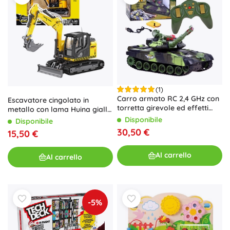
(1)
Carro armato RC 2,4 GHz con
Escavatore cingolato in
torretta girevole ed effetti
metallo con lama Huina giallo
luminosi – Verde
1:50
Disponibile
Disponibile
30,50 €
15,50 €
Al carrello
Al carrello
-5%