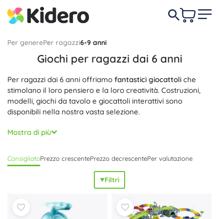
Per genere
Per ragazzi
6-9 anni
Giochi per ragazzi dai 6 anni
Per ragazzi dai 6 anni offriamo
fantastici giocattoli
che
stimolano il loro pensiero e la loro creatività. Costruzioni,
modelli, giochi da tavolo e giocattoli interattivi sono
disponibili nella nostra vasta selezione.
Tutti i prodotti sono
sicuri e di qualità
, adatti a giochi
Mostra di più
autonomi o in compagnia di amici. Scopri il regalo perfetto
per il piccolo esploratore!
Consigliato
Prezzo crescente
Prezzo decrescente
Per valutazione
Filtri