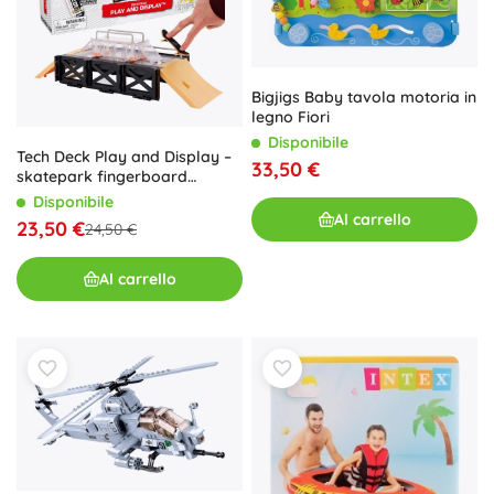
Bigjigs Baby tavola motoria in
legno Fiori
Disponibile
Tech Deck Play and Display –
33,50 €
skatepark fingerboard
portatile con supporto
Disponibile
ELEMENT
Al carrello
23,50 €
24,50 €
Al carrello