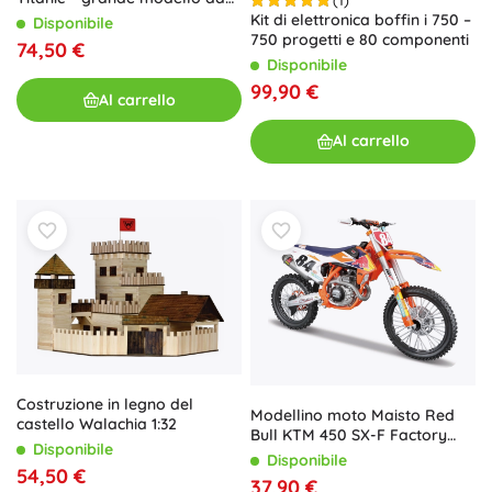
1018 pezzi
Kit di elettronica boffin i 750 –
Disponibile
750 progetti e 80 componenti
74,50 €
Disponibile
99,90 €
Al carrello
Al carrello
Costruzione in legno del
Modellino moto Maisto Red
castello Walachia 1:32
Bull KTM 450 SX-F Factory
Disponibile
Edition 2018 Jeffrey Herlings
Disponibile
54,50 €
#84 1:6
37,90 €