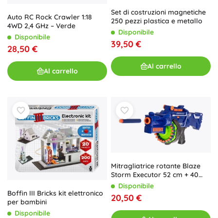
Set di costruzioni magnetiche
Auto RC Rock Crawler 1:18
250 pezzi plastica e metallo
4WD 2,4 GHz – Verde
Disponibile
Disponibile
39,50 €
28,50 €
Al carrello
Al carrello
Mitragliatrice rotante Blaze
Storm Executor 52 cm + 40
proiettili NERF
Disponibile
Boffin III Bricks kit elettronico
20,50 €
per bambini
Disponibile