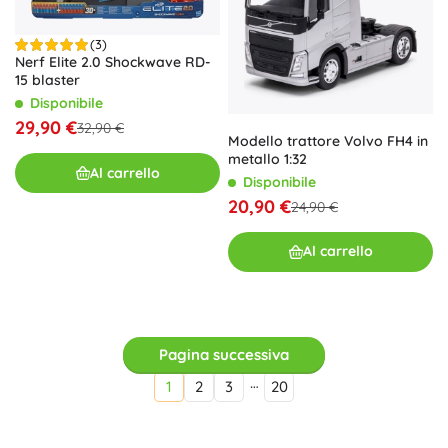
(3)
Nerf Elite 2.0 Shockwave RD-
15 blaster
Disponibile
29,90 €
32,90 €
Modello trattore Volvo FH4 in
metallo 1:32
Al carrello
Disponibile
20,90 €
24,90 €
Al carrello
Pagina successiva
…
1
2
3
20