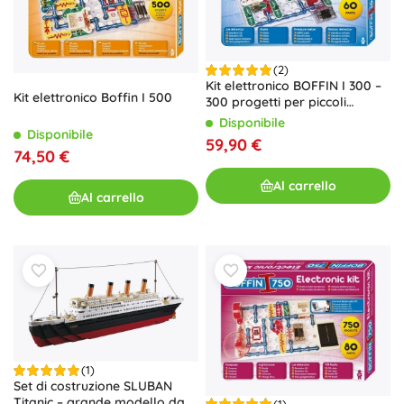
(2)
Kit elettronico BOFFIN I 300 –
Kit elettronico Boffin I 500
300 progetti per piccoli
elettrotecnici
Disponibile
Disponibile
59,90 €
74,50 €
Al carrello
Al carrello
(1)
Set di costruzione SLUBAN
Titanic – grande modello da
(1)