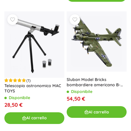
Sluban Model Bricks
(1)
bombardiere americano B-
Telescopio astronomico MAC
17G Flying Fortress 1:44
TOYS
Disponibile
Disponibile
54,50 €
28,50 €
Al carrello
Al carrello