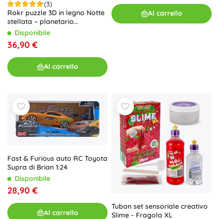
(3)
Rokr puzzle 3D in legno Notte
Al carrello
stellata – planetario
meccanico con carillon
Disponibile
36,90 €
Al carrello
Fast & Furious auto RC Toyota
Supra di Brian 1:24
Disponibile
28,90 €
Tuban set sensoriale creativo
Al carrello
Slime - Fragola XL