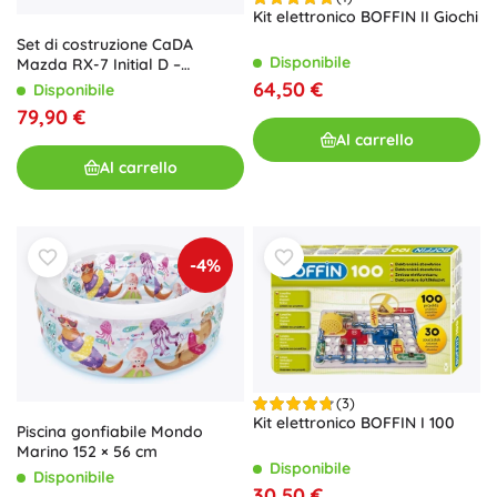
Kit elettronico BOFFIN II Giochi
Set di costruzione CaDA
Disponibile
Mazda RX-7 Initial D –
dettagliata auto sportiva
64,50 €
Disponibile
bianca con 1552 pezzi
79,90 €
Al carrello
Al carrello
-4%
(3)
Kit elettronico BOFFIN I 100
Piscina gonfiabile Mondo
Marino 152 × 56 cm
Disponibile
Disponibile
30,50 €