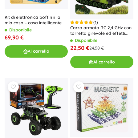
Kit di elettronica boffin ii la
(1)
mia casa – casa intelligente
Carro armato RC 2,4 GHz con
per bambini
Disponibile
torretta girevole ed effetti
69,90 €
luminosi – mimetica forestale
Disponibile
22,50 €
24,50 €
Al carrello
Al carrello