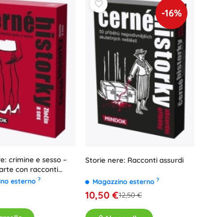
-16%
e: crimine e sesso –
Storie nere: Racconti assurdi
carte con racconti
?
?
ino esterno
Magazzino esterno
10,50 €
12,50 €