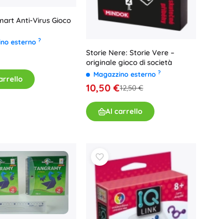
Buoni regalo
art Anti-Virus Gioco
?
ino esterno
Storie Nere: Storie Vere –
€
originale gioco di società
?
Magazzino esterno
arrello
10,50 €
12,50 €
Al carrello