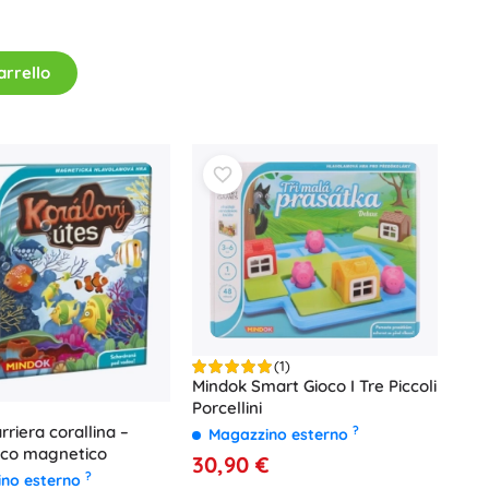
Art
Feste
Costumi
arrello
Accessori per costumi
One Piece
Halloween
Pasqua
La Casa delle Bambole di Gabby
Cameretta
Decorazioni
Avatar
Spazio di archiviazione
Salta-salta e dondolanti
(1)
Tende e casette
Mindok Smart Gioco I Tre Piccoli
Set regalo
Porcellini
+
Mostra di più
rriera corallina –
?
Magazzino esterno
ico magnetico
30,90 €
?
ino esterno