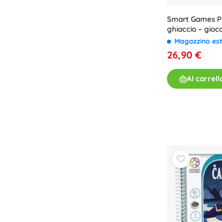
Libri
Smart Games Pi
Quaderni operativi e divertenti
ghiaccio – gioc
giocatore
Per i più piccoli
Magazzino es
26,90 €
Accessori per libri
Cartoline
Al carrell
Per i piccoli narratori
+
Mostra di più
Attrezzature per negozi