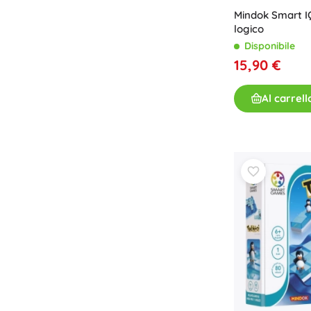
Attrezzatura per bambini
Mindok Smart I
logico
Sicurezza
Disponibile
Alimentazione e allattamento
15,90 €
Bagnetto
Sonno
Al carrell
Passeggini
+
Mostra di più
Giochi elettronici
Giochi radiocomandati
Console da gioco
Droni
Guarda
Microscopi e telescopi
+
Mostra di più