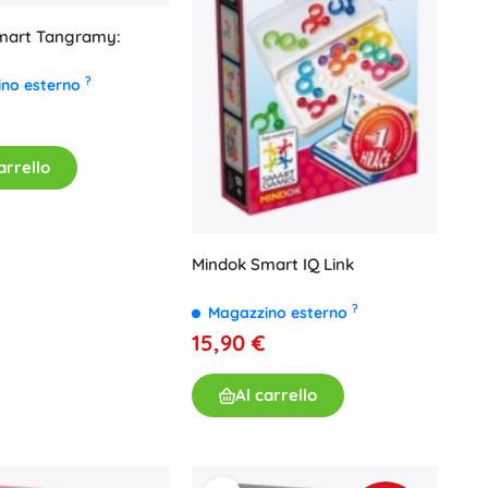
mart Tangramy:
?
ino esterno
arrello
Mindok Smart IQ Link
?
Magazzino esterno
15,90 €
Al carrello