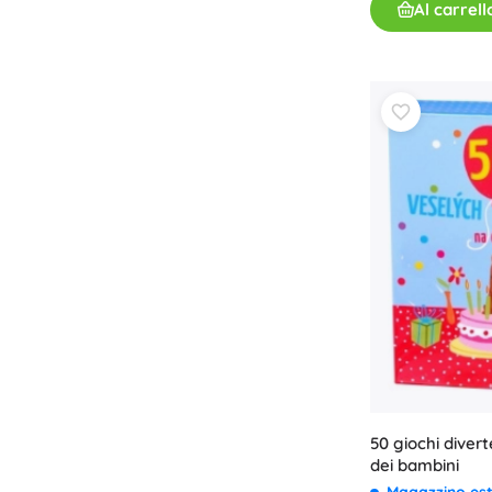
Al carrell
50 giochi divert
dei bambini
Magazzino es