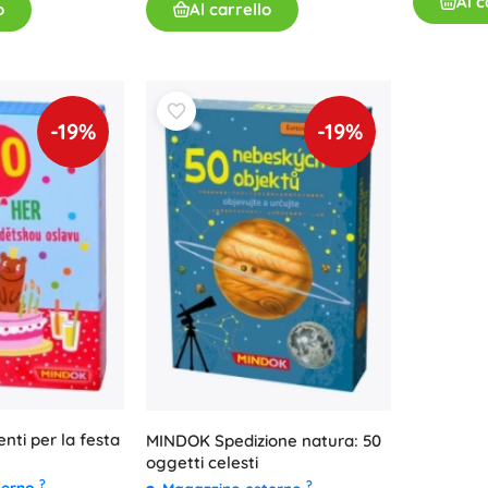
Al c
o
Al carrello
-19%
-19%
enti per la festa
MINDOK Spedizione natura: 50
oggetti celesti
?
?
terno