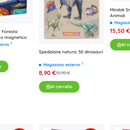
Mindok S
Animali
Magazz
15,50 €
 Foresta
oco magnetico
?
terno
Al c
Spedizione natura: 50 dinosauri
?
Magazzino esterno
o
8,90 €
10,90 €
Al carrello