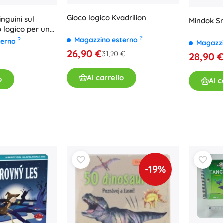
Per bambine
Gioco logico Kvadrilion
nguini sul
Mindok Sm
Gioielli
o logico per un
?
Magazzino esterno
?
Borse
terno
Magazz
26,90 €
31,90 €
Portagioie
28,90 
Al carrello
o
Al c
-19%