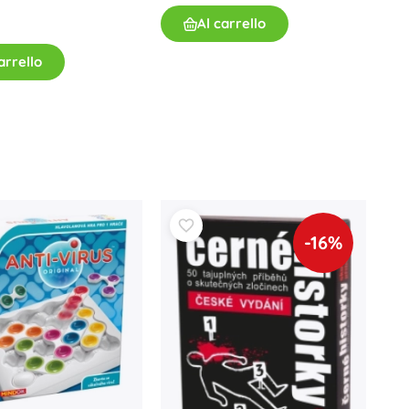
Giochi da bagno
Al carrello
arrello
Accessori
-16%
Batterie
Ricambi
Pompe