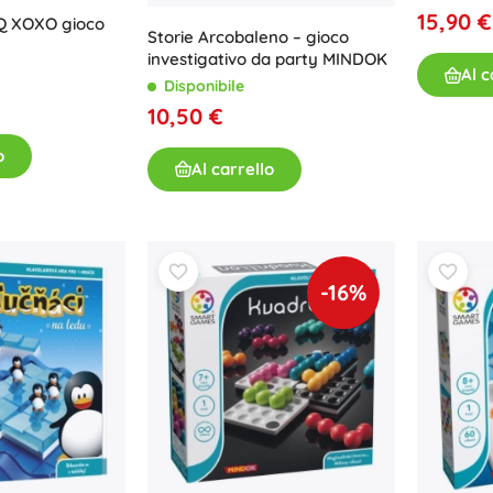
Armi
15,90 €
Q XOXO gioco
Storie Arcobaleno – gioco
Pistole
investigativo da party MINDOK
Al c
Spade e pugnali
Disponibile
Pistole ad acqua
10,50 €
Archi
o
Balestre
Al carrello
+
Mostra di più
Abbigliamento per bambini
-16%
Abbigliamento per neonati
Magliette
Calzature
Felpe e maglioni
Calze e collant
+
Mostra di più