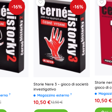
-16%
-16%
Storie ner
Storie Nere 3 – gioco di società
gioco di 
investigativo
oscuri
Magazz
?
?
terno
Magazzino esterno
10,50 €
10,50 €
€
12,50 €