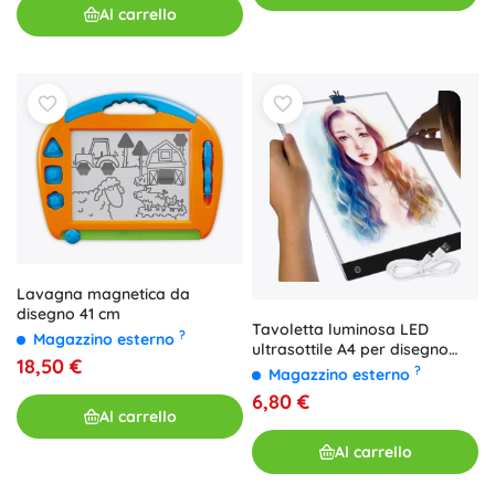
Al carrello
Lavagna magnetica da
disegno 41 cm
Tavoletta luminosa LED
?
Magazzino esterno
ultrasottile A4 per disegno
18,50 €
con alimentazione USB
?
Magazzino esterno
6,80 €
Al carrello
Al carrello