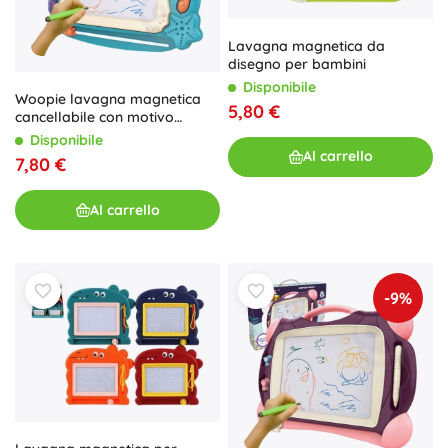
Lavagna magnetica da
disegno per bambini
Disponibile
Woopie lavagna magnetica
5,80 €
cancellabile con motivo
oceanico - verde
Disponibile
Al carrello
7,80 €
Al carrello
-9%