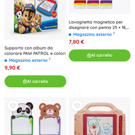
Lavagnetta magnetica per
disegnare con penna 25 × 18,5
cm – mix di colori
?
Magazzino esterno
7,80 €
Supporto con album da
colorare PAW PATROL e colori
Al carrello
?
Magazzino esterno
9,90 €
Al carrello