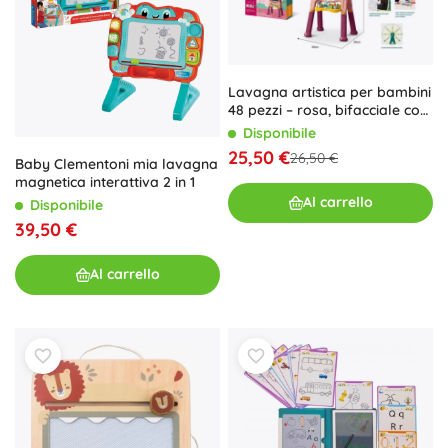
Lavagna artistica per bambini
48 pezzi – rosa, bifacciale con
lato a gesso e magnetico
Disponibile
25,50 €
26,50 €
Baby Clementoni mia lavagna
magnetica interattiva 2 in 1
Al carrello
Disponibile
39,50 €
Al carrello