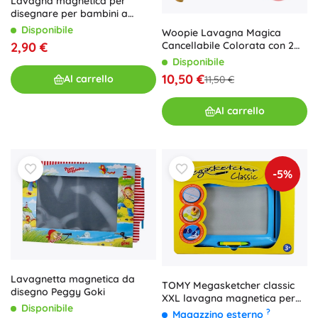
Lavagna magnetica per
disegnare per bambini a
forma di dinosauro, 4 colori
Disponibile
Woopie Lavagna Magica
2,90 €
Cancellabile Colorata con 2
Timbri Viola
Disponibile
10,50 €
Al carrello
11,50 €
Al carrello
-5%
Lavagnetta magnetica da
TOMY Megasketcher classic
disegno Peggy Goki
XXL lavagna magnetica per
Disponibile
disegnare
?
Magazzino esterno