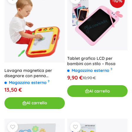
-10%
Tablet grafico LCD per
bambini con stilo – Rosa
?
Lavagna magnetica per
Magazzino esterno
disegnare con penna
9,90 €
10,90 €
magnetica e timbri
?
Magazzino esterno
13,50 €
Al carrello
Al carrello