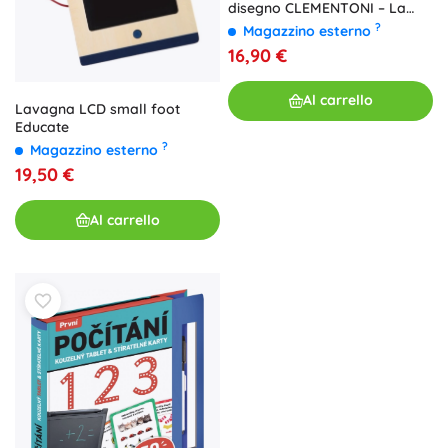
disegno CLEMENTONI – La
casa delle bambole di Gabby
?
Magazzino esterno
16,90 €
Al carrello
Lavagna LCD small foot
Educate
?
Magazzino esterno
19,50 €
Al carrello