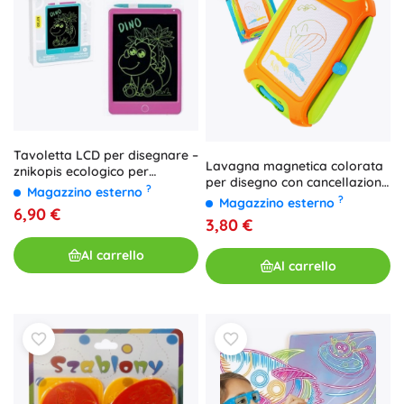
Tavoletta LCD per disegnare –
Lavagna magnetica colorata
znikopis ecologico per
per disegno con cancellazione
bambini
?
Magazzino esterno
26,5 × 18,5 cm con manico
?
Magazzino esterno
6,90 €
3,80 €
Al carrello
Al carrello