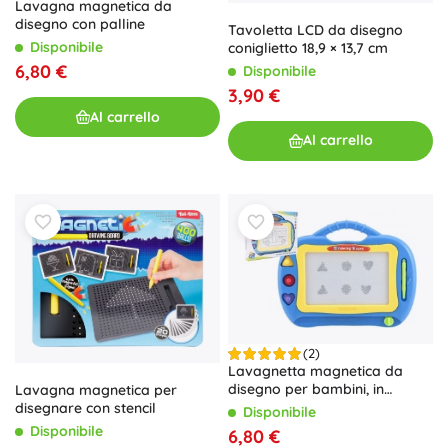
Lavagna magnetica da
disegno con palline
Tavoletta LCD da disegno
Disponibile
coniglietto 18,9 × 13,7 cm
6,80 €
Disponibile
3,90 €
Al carrello
Al carrello
(2)
Lavagnetta magnetica da
disegno per bambini, in
Lavagna magnetica per
plastica, 2 colori
disegnare con stencil
Disponibile
Disponibile
6,80 €