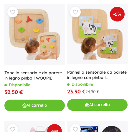
-5%
Pannello sensoriale da parete
Tabella sensoriale da parete
in legno con pinball
in legno pinball WOOPIE
magnetico Woopie
Disponibile
Disponibile
23,90 €
32,50 €
24,90 €
Al carrello
Al carrello
-9%