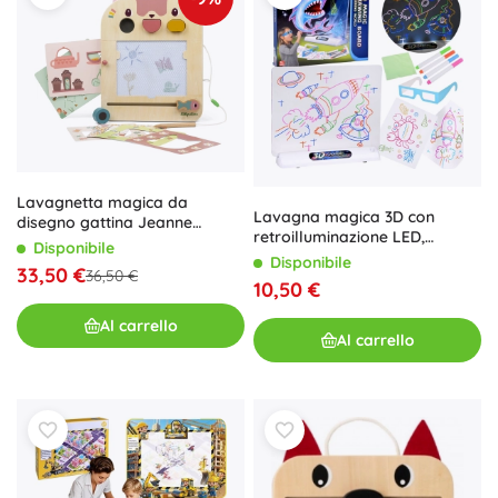
Lavagnetta magica da
Lavagna magica 3D con
disegno gattina Jeanne
retroilluminazione LED,
Lilliputiens
Disponibile
pennarelli e occhiali 3D
Disponibile
33,50 €
36,50 €
10,50 €
Al carrello
Al carrello