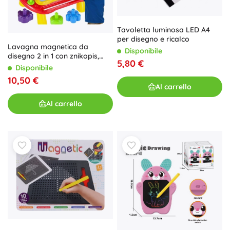
Tavoletta luminosa LED A4
per disegno e ricalco
Lavagna magnetica da
Disponibile
disegno 2 in 1 con znikopis,
5,80 €
tavolino e timbri
Disponibile
10,50 €
Al carrello
Al carrello