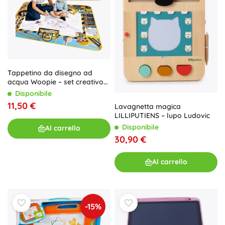
Tappetino da disegno ad
acqua Woopie – set creativo
con accessori
Disponibile
11,50 €
Lavagnetta magica
LILLIPUTIENS – lupo Ludovic
Disponibile
Al carrello
30,90 €
Al carrello
-15%