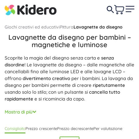
Giochi creativi ed educativi
Pittura
Lavagnette da disegno
Lavagnette da disegno per bambini –
magnetiche e luminose
Scoprite la magia del disegno senza carta e
senza
disordine
! Le lavagnette da disegno – dalle magnetiche alle
cancellabili fino alle luminose LED e alle lavagne LCD –
offrono
divertimento creativo
per i bambini. La lavagna da
disegno per bambini permette di creare
ripetutamente
usando solo lo stilo; con un pulsante si
cancella tutto
rapidamente
e si ricomincia da capo.
Come gioco didattico, le lavagnette da disegno favoriscono
Mostra di più
lo
sviluppo della grafo-motricità
, della motricità fine e
della coordinazione occhio–mano. La lavagna da disegno è
Consigliato
Prezzo crescente
Prezzo decrescente
Per valutazione
ideale per prescolari e scolari: esercizi di lettere e numeri,
ricalco di sagome, primi appunti e disegni per bambini.