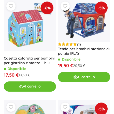
-6%
-5%
(1)
Tenda per bambini stazione di
polizia IPLAY
Casetta colorata per bambini
Disponibile
per giardino e stanza – blu
19,50 €
20,50 €
Disponibile
17,50 €
18,50 €
Al carrello
Al carrello
-5%