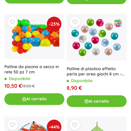
-23%
Palline da piscina a secco in
Palline di plastica effetto
rete 50 pz 7 cm
perla per area giochi 8 cm –
Disponibile
set da 40 pezzi
Disponibile
10,50 €
13,50 €
8,90 €
Al carrello
Al carrello
-44%