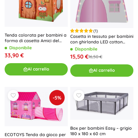
(1)
Tenda colorata per bambini a
Casetta in tessuto per bambini
forma di casetta Amici del
con ghirlanda LED cotton
Bosco con borsa
balls
Disponibile
Disponibile
33,90 €
15,50 €
16,50 €
Al carrello
Al carrello
-5%
Box per bambini Easy – grigio
180 x 180 x 60 cm
ECOTOYS Tenda da gioco per