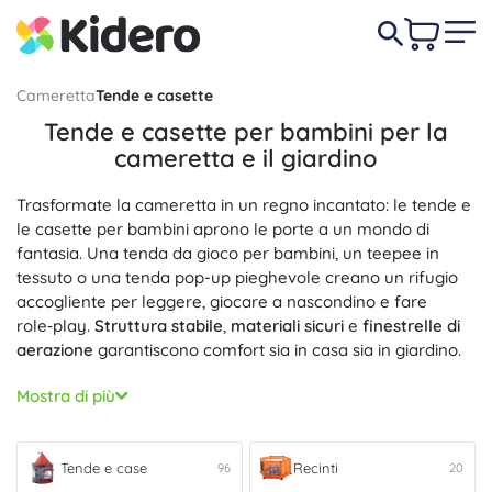
Cameretta
Tende e casette
Tende e casette per bambini per la
cameretta e il giardino
Trasformate la cameretta in un regno incantato: le tende e
le casette per bambini aprono le porte a un mondo di
fantasia. Una tenda da gioco per bambini, un teepee in
tessuto o una tenda pop-up pieghevole creano un rifugio
accogliente per leggere, giocare a nascondino e fare
role‑play.
Struttura stabile
,
materiali sicuri
e
finestrelle di
aerazione
garantiscono comfort sia in casa sia in giardino.
Scegliete una tenda per la cameretta o una casetta da
Mostra di più
gioco per bambini che si montano e si smontano con
facilità.
Chiusura e montaggio facili
senza attrezzi,
peso
ridotto
e
dimensioni compatte
consentono di trasportarle e
Tende e case
Recinti
96
20
riporle rapidamente.
Facili da pulire
, con tessuti resistenti,