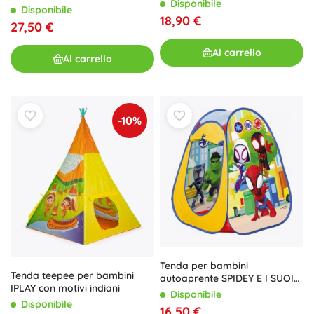
Disponibile
Disponibile
18,90 €
27,50 €
Al carrello
Al carrello
-10%
Tenda per bambini
Tenda teepee per bambini
autoaprente SPIDEY E I SUOI
IPLAY con motivi indiani
FANTASTICI AMICI
Disponibile
Disponibile
16,50 €