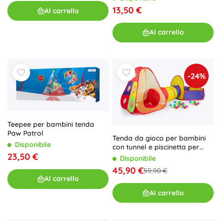
13,50 €
Al carrello
Al carrello
-24%
Teepee per bambini tenda
Paw Patrol
Tenda da gioco per bambini
Disponibile
con tunnel e piscinetta per
23,50 €
palline IPLAY, 100 palline
Disponibile
45,90 €
59,90 €
Al carrello
Al carrello