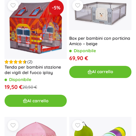
-5%
Box per bambini con porticina
Amico – beige
Disponibile
69,90 €
(2)
Tenda per bambini stazione
Al carrello
dei vigili del fuoco iplay
Disponibile
19,50 €
20,50 €
Al carrello