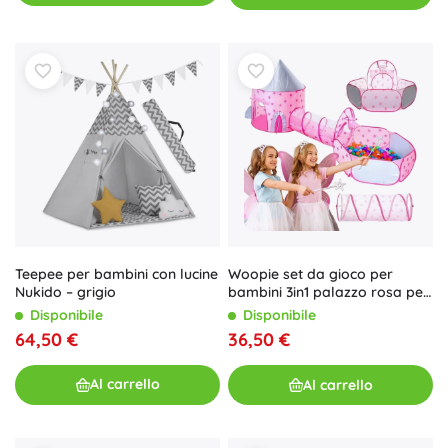
Teepee per bambini con lucine
Woopie set da gioco per
Nukido – grigio
bambini 3in1 palazzo rosa per
principesse con tenda, tunnel
Disponibile
Disponibile
e piscina a secco
64,50 €
36,50 €
Al carrello
Al carrello