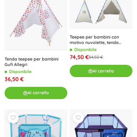
Teepee per bambini con
motivo nuvolette, tenda
impermeabile per la
Disponibile
cameretta e il giardino
74,50 €
84,50 €
Tenda teepee per bambini
Gufi Allegri
Al carrello
Disponibile
36,50 €
Al carrello