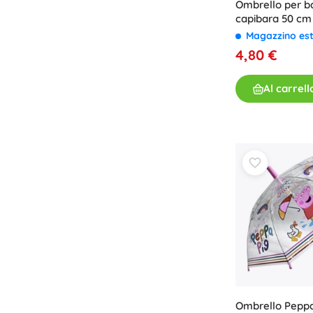
Ombrello per b
capibara 50 cm
Magazzino es
4,80 €
Al carrell
Ombrello Pepp