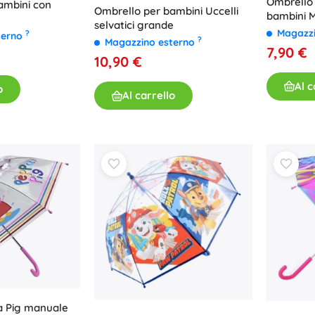
Ombrello 
ambini con
Ombrello per bambini Uccelli
bambini M
selvatici grande
manuale
Magazz
?
terno
?
Magazzino esterno
7,90 €
10,90 €
Al c
o
Al carrello
a Pig manuale