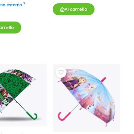
?
ino esterno
Al carrello
arrello