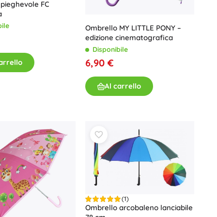
 pieghevole FC
Giochi da bagno
a
ile
Ombrello MY LITTLE PONY –
edizione cinematografica
Disponibile
6,90 €
arrello
Al carrello
Accessori
Batterie
Ricambi
Pompe
(1)
Ombrello arcobaleno lanciabile