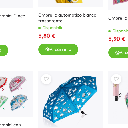
Per bambine
Ombrello automatico bianco
ambini Djeco
Gioielli
Ombrello 
trasparente
Borse
Disponibile
Disponib
Portagioie
5,80 €
5,90 €
Al carrello
o
Al c
ambini con