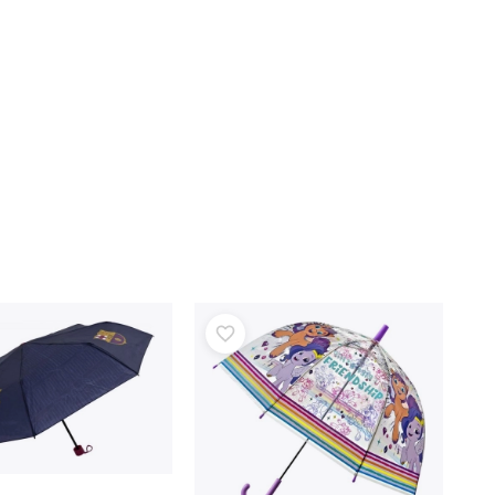
Art
Feste
Costumi
Accessori per costumi
One Piece
Halloween
Pasqua
La Casa delle Bambole di Gabby
Cameretta
Decorazioni
Avatar
Spazio di archiviazione
Salta-salta e dondolanti
Tende e casette
Set regalo
+
Mostra di più