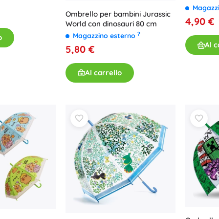
Magazz
Ombrello per bambini Jurassic
4,90 €
World con dinosauri 80 cm
?
Magazzino esterno
o
Al c
5,80 €
Al carrello