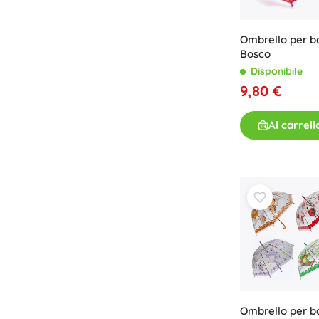
Libri
Ombrello per b
Quaderni operativi e divertenti
Bosco
Per i più piccoli
Disponibile
Accessori per libri
9,80 €
Cartoline
Per i piccoli narratori
Al carrell
+
Mostra di più
Attrezzature per negozi
Ombrello per b