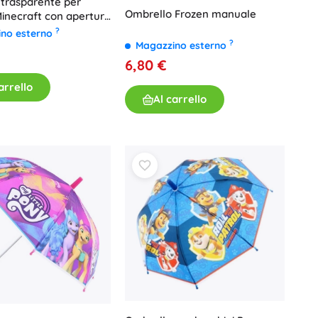
trasparente per
Ombrello Frozen manuale
inecraft con apertura
?
ino esterno
?
Magazzino esterno
6,80 €
arrello
Al carrello