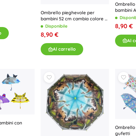
Ombrello
bambini A
Ombrello pieghevole per
meccanis
Disponib
bambini 52 cm cambia colore –
blu con automobiline
8,90 €
Disponibile
o
8,90 €
Al c
Al carrello
ambini con
Ombrello
gufetti