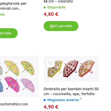
66 cm – colorato
 pieghevole per
Disponibile
nimali con
mo a scatto
4,80 €
ile
Al carrello
arrello
Ombrello per bambini insetti 50
cm – coccinella, ape, farfalla
?
Magazzino esterno
 automatico con
4,90 €