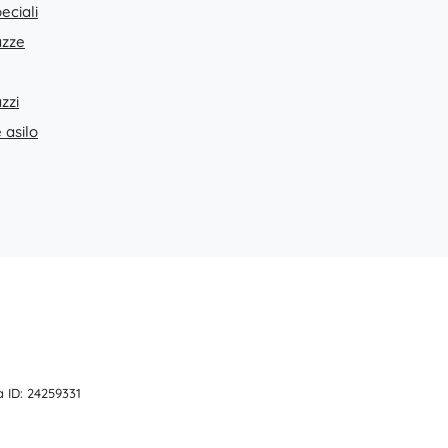
eciali
Art
Feste
azze
Costumi
Accessori per costumi
zzi
One Piece
Halloween
 asilo
Pasqua
La Casa delle Bambole di Gabby
Cameretta
Decorazioni
Avatar
Spazio di archiviazione
Salta-salta e dondolanti
Tende e casette
Set regalo
 ID: 24259331
+
Mostra di più