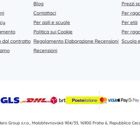
Blog
Prezzi sp
Bluey
Peluche
ni
Contattaci
Per rag
Peluche da film e fiabe
acy
Per asili e scuole
Per età
Peluche interattivi
gamento
Jurassic World
Politica sui Cookie
Per raga
Portachiavi
 dal contratto
Regolamento Elaborazione Recensioni
Scuola e
Peluche e dou dou per i più piccoli
lamo
Recensioni
+
Mostra di più
DC
Giochi per i più piccoli
Sonagli, massaggiagengive e succhietti
Wednesday
Giochi interattivi
Puzzle, martelletti e cubi
Giochi da cavalcare e da trainare
Il Signore degli Anelli
Peluches coccolosi e doudou
idero Group s.r.o., Malobřevnovská 904/33, 16900 Praha 6, Repubblica Ceca
+
Mostra di più