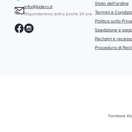
Stato dell'ordine
Architecture
info@kidero.it
Giochi all’aperto
Termini e Condizio
Risponderemo entro poche 24 ore
Veicoli per bambini
Politica sulla Priv
Giochi da sabbia
Dots
Spedizione e pa
Giochi d’acqua
Reclami e recesso
Bolle di sapone
Procedura di Rec
+
Mostra di più
Batman
Bambole e bebè
Bambole
Vidiyo
Accessori per bebè
Neonati
Accessori per bambole
Frozen – Il Regno di Ghiaccio
Bambole di stoffa
+
Mostra di più
Fornitore: K