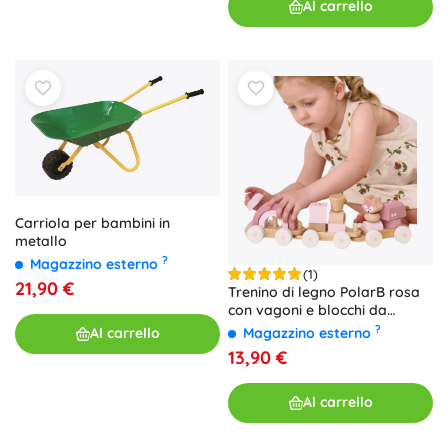
Al carrello
Carriola per bambini in
metallo
?
Magazzino esterno
(1)
21,90 €
Trenino di legno PolarB rosa
con vagoni e blocchi da
costruzione Viga
?
Magazzino esterno
Al carrello
13,90 €
Al carrello