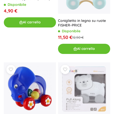
ruote libere, 2 colori
Disponibile
4,90 €
Coniglietto in legno su ruote
Al carrello
FISHER-PRICE
Disponibile
11,50 €
12,50 €
Al carrello