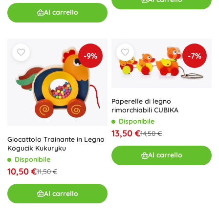
Al carrello
-9%
-7%
Paperelle di legno
rimorchiabili CUBIKA
Disponibile
13,50 €
14,50 €
Giocattolo Trainante in Legno
Kogucik Kukuryku
Al carrello
Disponibile
10,50 €
11,50 €
Al carrello