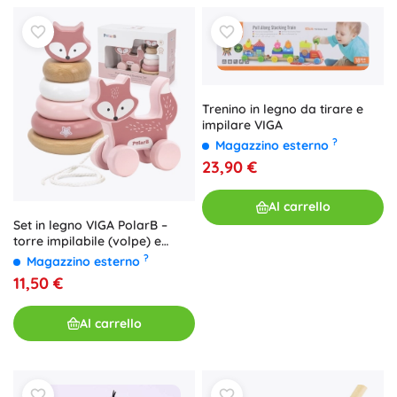
Trenino in legno da tirare e
impilare VIGA
?
Magazzino esterno
23,90 €
Al carrello
Set in legno VIGA PolarB –
torre impilabile (volpe) e
volpe da traino
?
Magazzino esterno
11,50 €
Al carrello