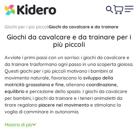
Giochi per i più piccoli
Giochi da cavalcare e da trainare
Giochi da cavalcare e da trainare per i
più piccoli
Avviate i primi passi con un sorriso: i giochi da cavalcare e
da trainare trasformano ogni passo in una scoperta gioiosa.
Questi giochi per i più piccoli motivano i bambini al
movimento naturale, favoriscono lo
sviluppo della
motricità grossolana e fine
, allenano
coordinazione
,
equilibrio
e percezione dello spazio. I giochi da cavalcare
per bambini, i giochi da trainare e i teneri animaletti da
tirare regalano
piacere nel movimento
e stimolano la
voglia di camminare in autonomia.
La scelta dei materiali e della lavorazione è fondamentale
Mostra di più
per le piccole mani: molto apprezzati sono i
giochi in legno
da trainare
con cordicella, in legno di qualità con vernici a