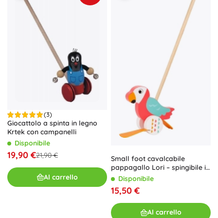
(3)
Giocattolo a spinta in legno
Krtek con campanelli
Disponibile
19,90 €
21,90 €
Small foot cavalcabile
pappagallo Lori – spingibile in
legno per i primi passi
Al carrello
Disponibile
15,50 €
Al carrello