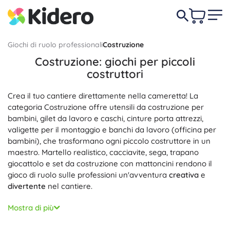
Giochi di ruolo professionali
Costruzione
Costruzione: giochi per piccoli
costruttori
Crea il tuo cantiere direttamente nella cameretta! La
categoria Costruzione offre utensili da costruzione per
bambini, gilet da lavoro e caschi, cinture porta attrezzi,
valigette per il montaggio e banchi da lavoro (officina per
bambini), che trasformano ogni piccolo costruttore in un
maestro. Martello realistico, cacciavite, sega, trapano
giocattolo e set da costruzione con mattoncini rendono il
gioco di ruolo sulle professioni un'avventura
creativa
e
divertente
nel cantiere.
Ogni pezzo è progettato con attenzione a materiali
sicuri
e
Mostra di più
una lavorazione
resistente
, con leggera ergonomia per le
mani dei più piccoli, bordi arrotondati e dettagli funzionali. I