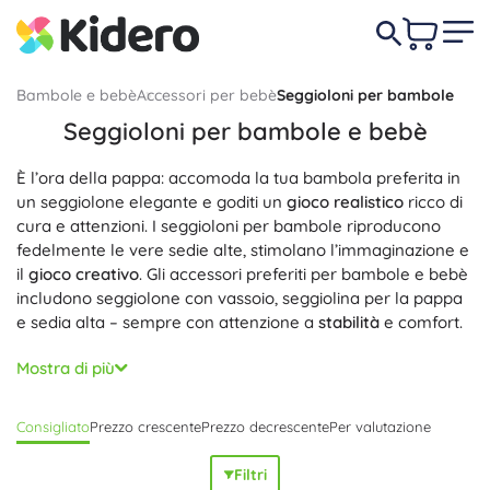
Bambole e bebè
Accessori per bebè
Seggioloni per bambole
Seggioloni per bambole e bebè
È l’ora della pappa: accomoda la tua bambola preferita in
un seggiolone elegante e goditi un
gioco realistico
ricco di
cura e attenzioni. I seggioloni per bambole riproducono
fedelmente le vere sedie alte, stimolano l’immaginazione e
il
gioco creativo
. Gli accessori preferiti per bambole e bebè
includono seggiolone con vassoio, seggiolina per la pappa
e sedia alta – sempre con attenzione a
stabilità
e comfort.
Puoi scegliere tra seggiolone per bambole in plastica,
Mostra di più
seggiolone in legno o struttura metallica leggera. Molti
modelli offrono
vassoio removibile
,
cintura di sicurezza
,
Consigliato
Prezzo crescente
Prezzo decrescente
Per valutazione
schienale regolabile o scomparti per
accessori per
bambole
. Le superfici sono facili da mantenere:
pulizia
Filtri
semplice
,
materiali resistenti
e
struttura stabile