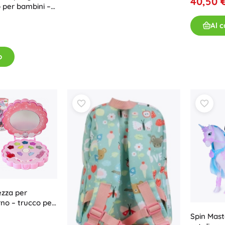
40,50 
o per bambini –
Al c
o
ezza per
no – trucco per
Spin Mas