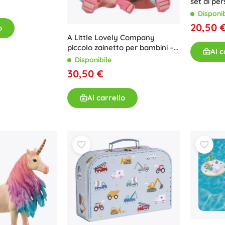
set di pe
Glacier c
Disponib
20,50 
o
A Little Lovely Company
piccolo zainetto per bambini –
Al c
Gioia
Disponibile
30,50 €
Al carrello