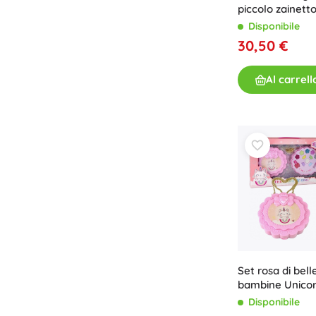
piccolo zainett
Dinosauri
Disponibile
30,50 €
Al carrell
Set rosa di bell
bambine Unicor
bambini
Disponibile