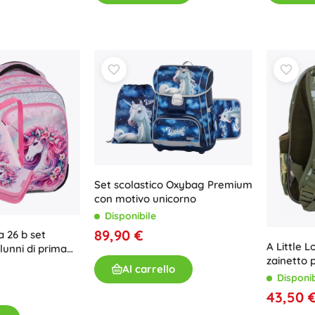
Armi
Pistole
Spade e pugnali
Pistole ad acqua
Archi
Balestre
+
Mostra di più
Abbigliamento per bambini
Set scolastico Oxybag Premium
Abbigliamento per neonati
con motivo unicorno
Magliette
Disponibile
Calzature
89,90 €
 26 b set
A Little 
lunni di prima
Felpe e maglioni
zainetto 
corno
Calze e collant
Al carrello
Disponib
+
Mostra di più
43,50 