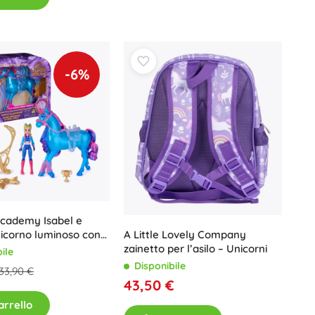
Jurassic World
Feste
Costumi
Accessori per costumi
One Piece
-6%
Halloween
Pasqua
La Casa delle Bambole di Gabby
Cameretta
Decorazioni
Avatar
Spazio di archiviazione
Academy Isabel e
Salta-salta e dondolanti
nicorno luminoso con
A Little Lovely Company
Tende e casette
e accessori
zainetto per l’asilo – Unicorni
ile
Set regalo
Disponibile
33,90 €
+
Mostra di più
43,50 €
arrello