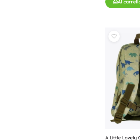
Al carrell
Accessori
Batterie
Ricambi
Pompe
Attrezzature per negozi
A Little Lovel