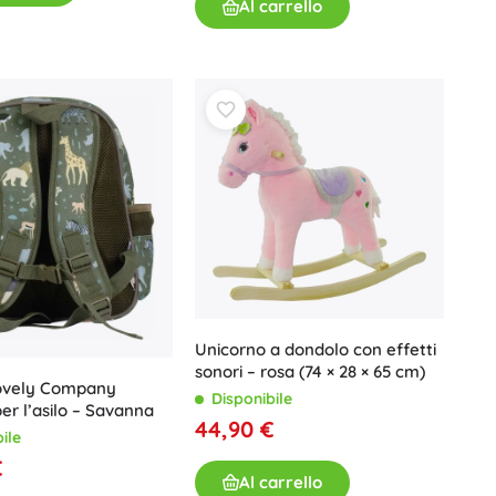
Al carrello
Giochi da bagno
Libri
Quaderni operativi e divertenti
Per i più piccoli
Unicorno a dondolo con effetti
Accessori per libri
sonori – rosa (74 × 28 × 65 cm)
Lovely Company
Cartoline
Disponibile
per l’asilo – Savanna
Per i piccoli narratori
44,90 €
ile
+
Mostra di più
€
Al carrello