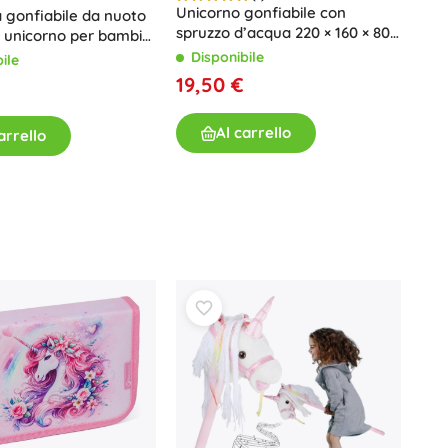
Unicorno gonfiabile con
 gonfiabile da nuoto
spruzzo d’acqua 220 × 160 × 80
unicorno per bambini
cm – confezione in ceco
– Balena
Disponibile
ile
19,50 €
Al carrello
arrello