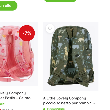
arrello
Buoni regalo
-7%
Lovely Company
er l’asilo – Gelato
A Little Lovely Company
piccolo zainetto per bambini –
ile
Animali
Disponibile