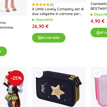
Ciambella
(1)
BESTWAY 
A Little Lovely Company set di
3–6 anni 
due valigette in cartone per
Disponib
bambini con motivo di animali
Disponibile
4,90 €
orno
del bosco – Veicoli
26,90 €
femmina
Al c
Al carrello
o
-25%