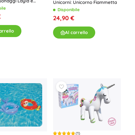
rsonaggi Layla e
Unicorni: Unicorno Fiammetta
on accessori
ile
Disponibile
€
24,90 €
arrello
Al carrello
(1)