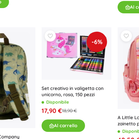
o
Al c
Per bambine
Gioielli
Borse
Portagioie
-6%
Set creativo in valigetta con
unicorno, rosa, 150 pezzi
Disponibile
17,90 €
18,90 €
A Little 
zainetto p
Al carrello
Disponib
y Company