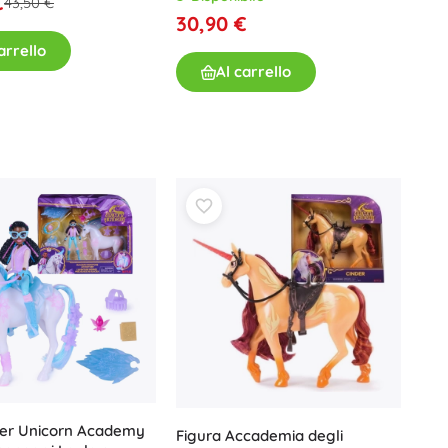
€
43,50 €
30,90 €
arrello
Al carrello
ter Unicorn Academy
Figura Accademia degli