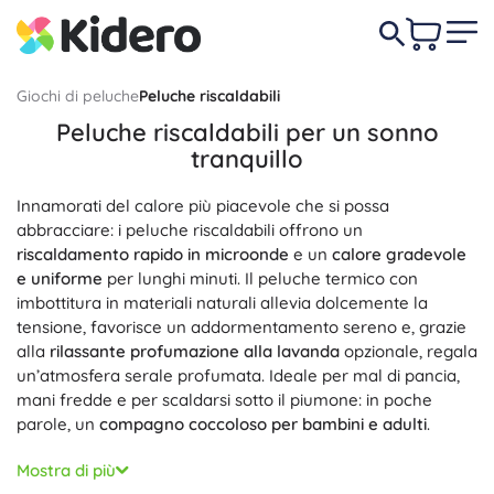
Giochi di peluche
Peluche riscaldabili
Peluche riscaldabili per un sonno
tranquillo
Innamorati del calore più piacevole che si possa
abbracciare: i peluche riscaldabili offrono un
riscaldamento rapido in microonde
e un
calore gradevole
e uniforme
per lunghi minuti. Il peluche termico con
imbottitura in materiali naturali allevia dolcemente la
tensione, favorisce un addormentamento sereno e, grazie
alla
rilassante profumazione alla lavanda
opzionale, regala
un’atmosfera serale profumata. Ideale per mal di pancia,
mani fredde e per scaldarsi sotto il piumone: in poche
parole, un
compagno coccoloso per bambini e adulti
.
I peluche riscaldabili combinano
morbido peluche
e
Mostra di più
un’imbottitura sicura (noccioli di ciliegia, semi di lino o