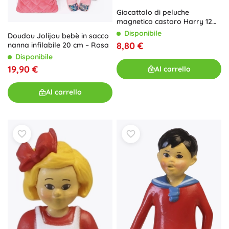
Giocattolo di peluche
magnetico castoro Harry 12
cm NICI GREEN
Disponibile
Doudou Jolijou bebè in sacco
8,80 €
nanna infilabile 20 cm – Rosa
Disponibile
19,90 €
Al carrello
Al carrello