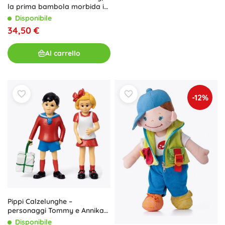
la prima bambola morbida in
cotone biologico 35 cm
Disponibile
34,50 €
Al carrello
-12%
Pippi Calzelunghe –
personaggi Tommy e Annika
(set per bambini)
Disponibile