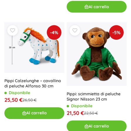
Al carrello
-4%
-5%
Pippi Calzelunghe – cavallino
di peluche Alfonso 30 cm
Disponibile
Pippi: scimmietta di peluche
25,50 €
Signor Nilsson 23 cm
26,50 €
Disponibile
21,50 €
Al carrello
22,50 €
Al carrello