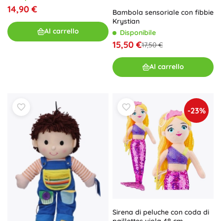
14,90 €
Bambola sensoriale con fibbie
Krystian
Al carrello
Disponibile
15,50 €
17,50 €
Al carrello
-23%
Sirena di peluche con coda di
paillettes viola 48 cm