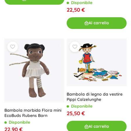
tessuto di cotone biologico 23
Disponibile
cm
22,50 €
Al carrello
Bambola di legno da vestire
Pippi Calzelunghe
Disponibile
Bambola morbida Flora mini
25,50 €
EcoBuds Rubens Barn
Disponibile
Al carrello
22,90 €