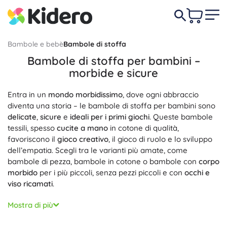
Bambole e bebè
Bambole di stoffa
Bambole di stoffa per bambini –
morbide e sicure
Entra in un
mondo morbidissimo
, dove ogni abbraccio
diventa una storia – le bambole di stoffa per bambini sono
delicate
,
sicure
e
ideali per i primi giochi
. Queste bambole
tessili, spesso
cucite a mano
in cotone di qualità,
favoriscono il
gioco creativo
, il gioco di ruolo e lo sviluppo
dell’empatia. Scegli tra le varianti più amate, come
bambole di pezza, bambole in cotone o bambole con
corpo
morbido
per i più piccoli, senza pezzi piccoli e con
occhi e
viso ricamati
.
Il cotone delicato, le fibre naturali e le cuciture accurate
Mostra di più
garantiscono
comfort
e
lunga durata
. Molti modelli sono
ipoallergenici
, realizzati in cotone biologico con