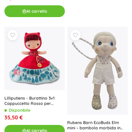
Al carrello
Lilliputiens - Burattino 3v1
Cappuccetto Rosso per
bambini da 12 mesi
Disponibile
35,50 €
Rubens Barn EcoBuds Elm
mini – bambola morbida in
Al carrello