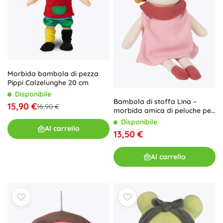
Morbida bambola di pezza
Pippi Calzelunghe 20 cm
Disponibile
Bambola di stoffa Lina –
15,90 €
16,90 €
morbida amica di peluche per
bambini fin dalla nascita
Disponibile
Al carrello
13,50 €
Al carrello