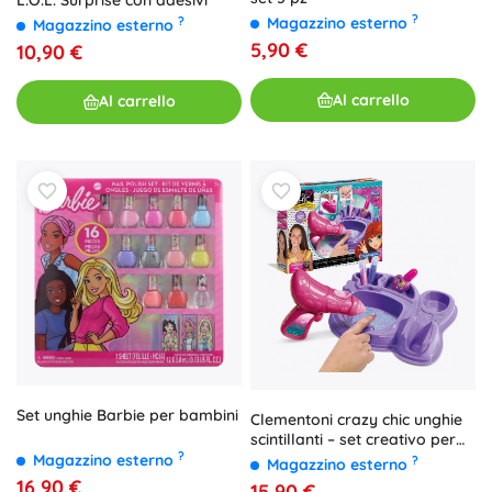
?
?
Magazzino esterno
Magazzino esterno
5,90 €
10,90 €
Al carrello
Al carrello
Set unghie Barbie per bambini
Clementoni crazy chic unghie
scintillanti – set creativo per
?
decorare le unghie per
Magazzino esterno
?
Magazzino esterno
bambini
16,90 €
15,90 €