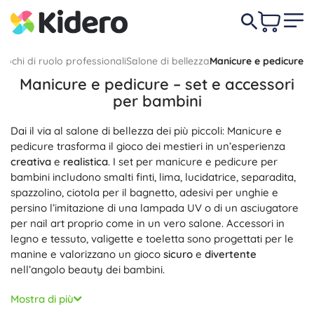
Giochi di ruolo professionali
Salone di bellezza
Manicure e pedicure
Manicure e pedicure – set e accessori
per bambini
Dai il via al salone di bellezza dei più piccoli: Manicure e
pedicure trasforma il gioco dei mestieri in un’esperienza
creativa
e
realistica
. I set per manicure e pedicure per
bambini includono smalti finti, lima, lucidatrice, separadita,
spazzolino, ciotola per il bagnetto, adesivi per unghie e
persino l’imitazione di una lampada UV o di un asciugatore
per nail art proprio come in un vero salone. Accessori in
legno e tessuto, valigette e toeletta sono progettati per le
manine e valorizzano un gioco
sicuro
e
divertente
nell’angolo beauty dei bambini.
La manicure e la pedicure per bambini stimolano lo
Mostra di più
sviluppo della motricità fine, della coordinazione occhio–