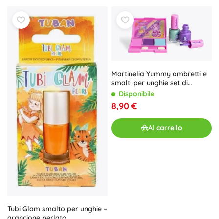
Martinelia Yummy ombretti e
smalti per unghie set di
cosmetici decorativi
Disponibile
8,90 €
Al carrello
Tubi Glam smalto per unghie –
arancione perlato