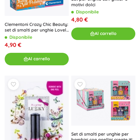
motivi dolci
Disponibile
4,80 €
Clementoni Crazy Chic Beauty:
set di smalti per unghie Lovely
Al carrello
– Confezione doppia
Disponibile
4,90 €
Al carrello
Set di smalti per unghie per
bambini con anellini create it!