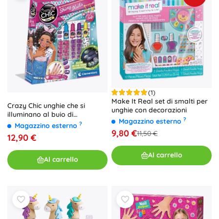
(1)
Make It Real set di smalti per
Crazy Chic unghie che si
unghie con decorazioni
illuminano al buio di
?
Magazzino esterno
CLEMENTONI
?
Magazzino esterno
9,80 €
11,50 €
12,90 €
Al carrello
Al carrello