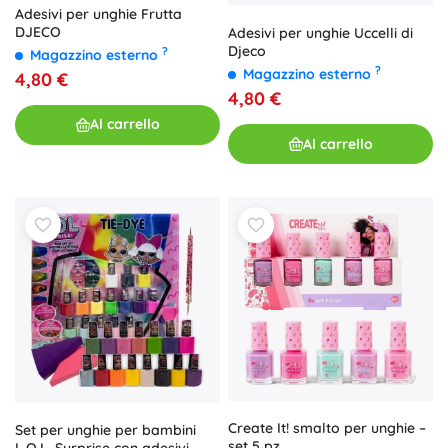
Adesivi per unghie Frutta
DJECO
Adesivi per unghie Uccelli di
Djeco
?
Magazzino esterno
?
Magazzino esterno
4,80 €
4,80 €
Al carrello
Al carrello
Create It! smalto per unghie –
Set per unghie per bambini
set 5 pz
L.O.L. Surprise con adesivi