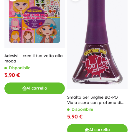
Adesivi – crea il tuo volto alla
moda
Disponibile
3,90 €
Al carrello
Smalto per unghie BO-PO
Viola scuro con profumo di
Grapevine Diva
Disponibile
5,90 €
Al carrello