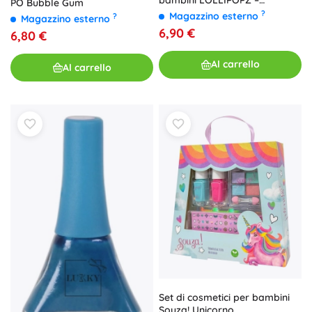
PO Bubble Gum
arancione
?
Magazzino esterno
?
Magazzino esterno
6,90 €
6,80 €
Al carrello
Al carrello
Set di cosmetici per bambini
Souza! Unicorno