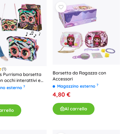
(1)
Borsetta da Ragazza con
s Purrisma borsetta
Accessori
n occhi interattivi e
?
Magazzino esterno
?
ino esterno
4,80 €
Al carrello
arrello