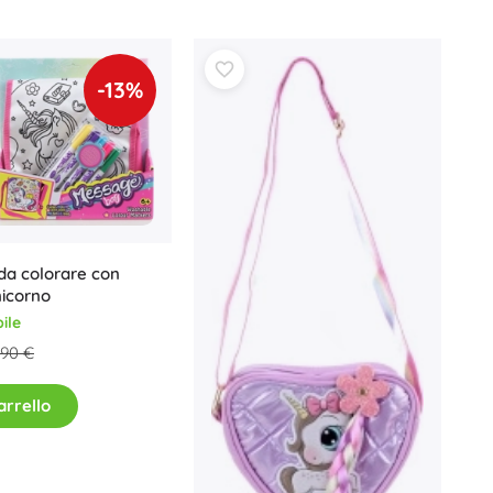
Art
Feste
Costumi
-13%
Accessori per costumi
One Piece
Halloween
Pasqua
La Casa delle Bambole di Gabby
Cameretta
da colorare con
Decorazioni
icorno
Avatar
Spazio di archiviazione
ile
Salta-salta e dondolanti
,90 €
Tende e casette
Set regalo
arrello
+
Mostra di più