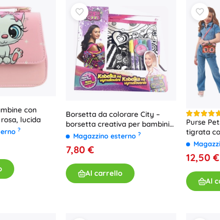
ambine con
Borsetta da colorare City –
rosa, lucida
Purse Pet
borsetta creativa per bambini
?
terno
tigrata co
da personalizzare
?
Magazzino esterno
suoni
Magazz
7,80 €
12,50 €
o
Al carrello
Al c