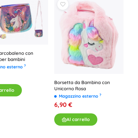
 arcobaleno con
per bambini
?
ino esterno
Borsetta da Bambina con
Unicorno Rosa
arrello
?
Magazzino esterno
6,90 €
Al carrello