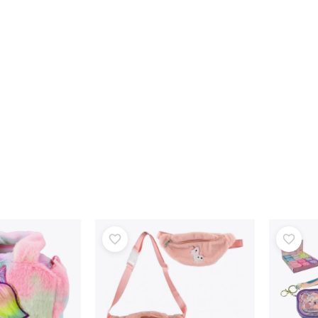
Armi
Pistole
Spade e pugnali
Pistole ad acqua
Archi
Balestre
+
Mostra di più
Abbigliamento per bambini
Abbigliamento per neonati
Magliette
Calzature
Felpe e maglioni
Calze e collant
+
Mostra di più