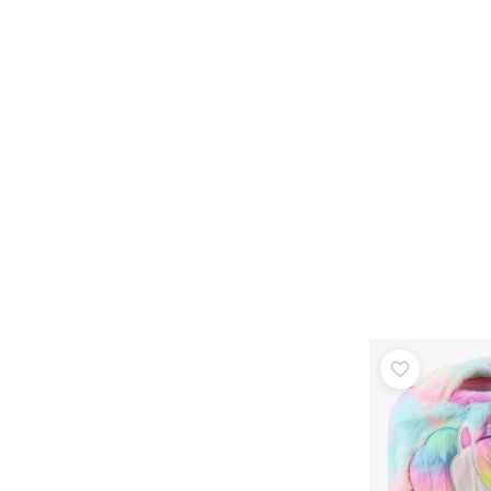
Attrezzatura per bambini
Sicurezza
Alimentazione e allattamento
Bagnetto
Sonno
Passeggini
+
Mostra di più
Giochi elettronici
Giochi radiocomandati
Console da gioco
Droni
Guarda
Microscopi e telescopi
+
Mostra di più