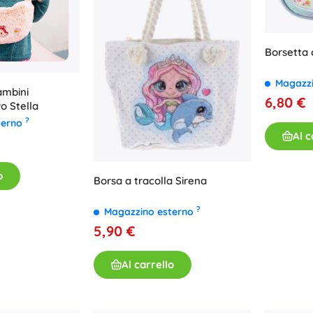
Borsetta 
Magazz
ambini
6,80 €
vo Stella
?
terno
Al c
o
Borsa a tracolla Sirena
?
Magazzino esterno
5,90 €
Al carrello