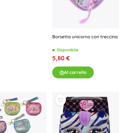
Giochi da bagno
Borsetta unicorno con treccina
Disponibile
5,80 €
Accessori
Al carrello
Batterie
Ricambi
Pompe