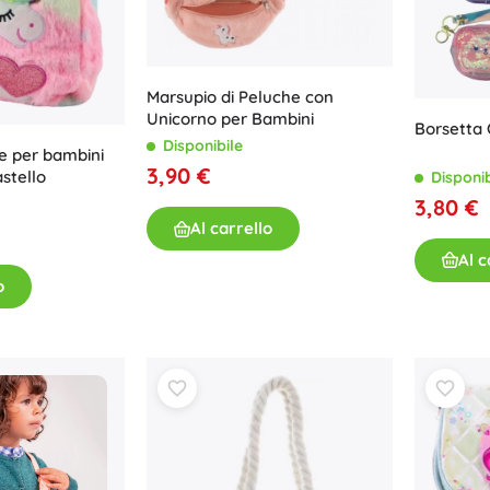
Per bambine
Gioielli
Borse
Marsupio di Peluche con
Unicorno per Bambini
Portagioie
Borsetta 
Disponibile
e per bambini
3,90 €
stello
Disponib
3,80 €
Al carrello
Al c
o