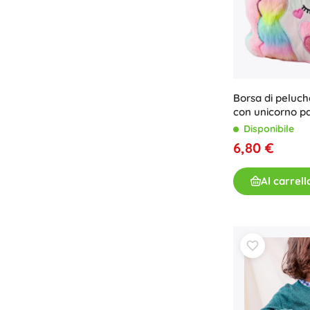
Libri
Quaderni operativi e divertenti
Per i più piccoli
Accessori per libri
Cartoline
Borsa di peluch
con unicorno pa
Per i piccoli narratori
Disponibile
+
Mostra di più
6,80 €
Attrezzature per negozi
Al carrell