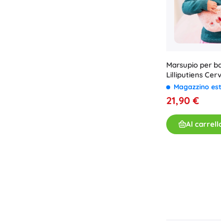
Marsupio per b
Lilliputiens Cer
Magazzino es
21,90 €
Al carrell