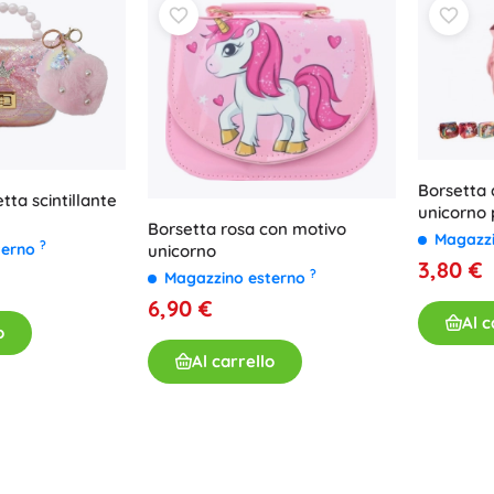
Borsetta
tta scintillante
unicorno 
Borsetta rosa con motivo
Magazz
?
terno
unicorno
3,80 €
?
Magazzino esterno
6,90 €
Al c
o
Al carrello