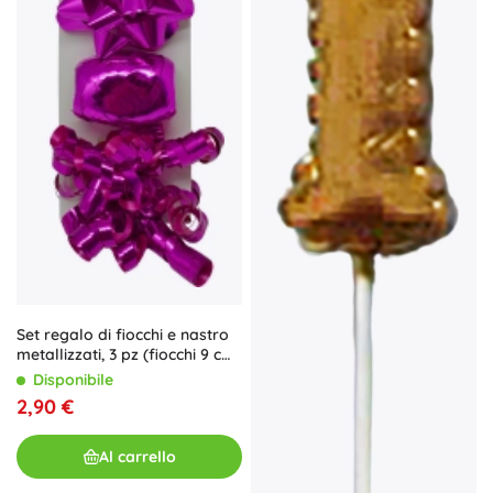
Set regalo di fiocchi e nastro
metallizzati, 3 pz (fiocchi 9 cm,
nastro 10 m, fiocchino 6 mm)
Disponibile
2,90 €
Al carrello