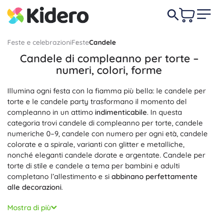
Feste e celebrazioni
Feste
Candele
Candele di compleanno per torte –
numeri, colori, forme
Illumina ogni festa con la fiamma più bella: le candele per
torte e le candele party trasformano il momento del
compleanno in un attimo
indimenticabile
. In questa
categoria trovi candele di compleanno per torte, candele
numeriche 0–9, candele con numero per ogni età, candele
colorate e a spirale, varianti con glitter e metalliche,
nonché eleganti candele dorate e argentate. Candele per
torte di stile e candele a tema per bambini e adulti
completano l’allestimento e si
abbinano perfettamente
alle decorazioni
.
Materiali scelti con cura e stoppino in cotone garantiscono
Mostra di più
una
combustione pulita
e
minimo fumo
, senza odori