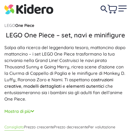
LEGO
One Piece
LEGO One Piece – set, navi e minifigure
Salpa alla ricerca del leggendario tesoro, mattoncino dopo
mattoncino – i set LEGO One Piece trasformano la tua
scrivania nella Grand Line! Costruisci le navi pirata
Thousand Sunny e Going Merry, ricrea scene d’azione con
la Ciurma di Cappello di Paglia e le minifigure di Monkey D.
Luffy, Roronoa Zoro e Nami. Ti aspettano
costruzioni
creative
,
modelli dettagliati
e
elementi autentici
che
entusiasmeranno sia i bambini sia gli adulti fan dell’anime
One Piece.
Ogni set LEGO One Piece punta su
dettagli studiati
,
Mostra di più
accessori a tema e spesso anche
parti mobili
per una
giocabilità ancora maggiore. La costruzione modulare e la
Consigliato
Prezzo crescente
Prezzo decrescente
Per valutazione
compatibilità con altri pezzi LEGO garantiscono